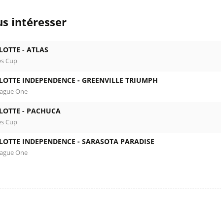
s intéresser
LOTTE -
ATLAS
es Cup
LOTTE INDEPENDENCE -
GREENVILLE TRIUMPH
eague One
LOTTE -
PACHUCA
es Cup
LOTTE INDEPENDENCE -
SARASOTA PARADISE
eague One
l