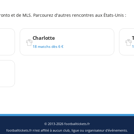
ronto et de MLS. Parcourez d'autres rencontres aux États-Unis :
Charlotte
18 matchs dès 6 €
1
© 2013-2026 footballtickets.fr
footballtickets.fr n'est affilié à aucun club, ligue ou organisateur d'événements.