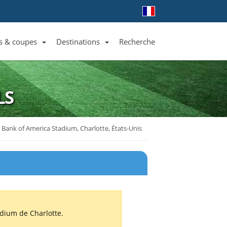
s & coupes
Destinations
Recherche
Liste des clubs et équipes
Liste des ligues et coupes
Toutes les destinations
LS
Bank of America Stadium, Charlotte, États-Unis
dium de Charlotte.