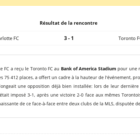
l
Billets Coupe d’Asie 2027
Billets Euro 2028
Billets Copa América
Résultat de la rencontre
3 - 1
rlotte FC
Toronto F
tte FC a reçu le Toronto FC au
Bank of America Stadium
pour une r
ses 75 412 places, a offert un cadre à la hauteur de l'événement, pr
ngeait une opposition déjà bien installée: lors de leur dernière
'était imposé 3-1, après une victoire 2-0 face aux mêmes Toronto
naissante de ce face-à-face entre deux clubs de la MLS, disputée d