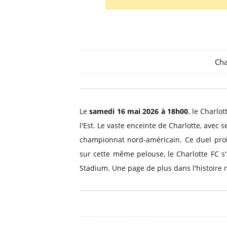
Billets Primeira Liga Portuga
Séville
Billets Eredivisie Pays-Bas
Munich
Billets Pro League Belgique
Billets Saudi Pro League
Cha
Le
samedi 16 mai 2026 à 18h00
, le Charlo
l'Est. Le vaste enceinte de Charlotte, avec 
championnat nord-américain. Ce duel prolo
sur cette même pelouse, le Charlotte FC s
Stadium. Une page de plus dans l'histoire 