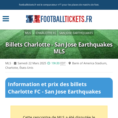
footballtickets.fr est le comparateur nº1 pour les places de matchs de foot.
MLS
»
CHARLOTTE FC
SAN JOSE EARTHQUAKES
Billets Charlotte - San Jose Earthquakes
MLS
MLS
Samedi 22 Mars 2025
19h30
EDT
Bank of America Stadium,
Charlotte, États-Unis
Information et prix des billets
Charlotte FC - San Jose Earthquakes
Cette rencontre de MLS a été disputée le