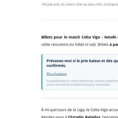
Trié par prix, du moins cher au plus cher. Le drapea
Billets pour le match Celta Vigo - Getafe 
cette rencontre (ni hôtel ni vol). Billets
à pa
Prévenez-moi si le prix baisse et dès qu
confirmés.
Plus d'options
Footballtickets.fr utilise Mailchimp comme plateform
soient transmises à Mailchimp pour traitement.
À mi-parcours de la Liga, le Celta Vigo ac
Rendez-vous à
l'Estadio Balaídos
, l'encein