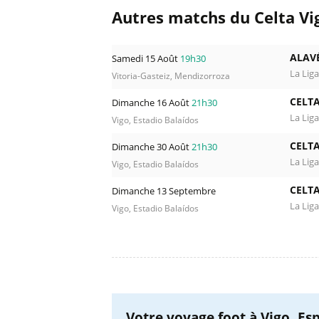
Autres matchs du Celta Vi
ALAV
Samedi 15 Août
19h30
La Liga
Vitoria-Gasteiz, Mendizorroza
CELTA
Dimanche 16 Août
21h30
La Liga
Vigo, Estadio Balaídos
CELTA
Dimanche 30 Août
21h30
La Liga
Vigo, Estadio Balaídos
CELTA
Dimanche 13 Septembre
La Liga
Vigo, Estadio Balaídos
Votre voyage foot à Vigo, Esp