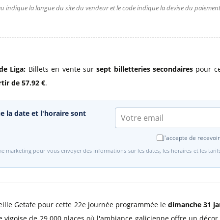
u indique la langue du site du vendeur et le code indique la devise du paiement.
de Liga:
Billets en vente sur
sept billetteries secondaires
pour ce
rtir de 57.92 €
.
e la date et l'horaire sont
J'accepte de recevoir
e marketing pour vous envoyer des informations sur les dates, les horaires et les tari
cueille Getafe pour cette 22e journée programmée le
dimanche 31 ja
te vigoise de 29 000 places où l'ambiance galicienne offre un déco