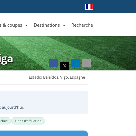
s & coupes
Destinations
Recherche
Liste des clubs et équipes
Liste des ligues et coupes
Toutes les destinations
iga
𝕏
Estadio Balaídos, Vigo, Espagne
€ aujourd'hui.
ciale
Liens d'affiliation