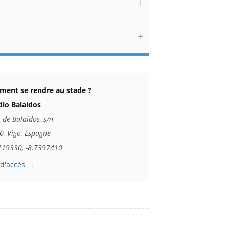
ent se rendre au stade ?
dio Balaídos
 de Balaídos, s/n
, Vigo, Espagne
119330, -8.7397410
 d'accès →