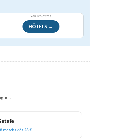
Voir les offres
HÔTELS →
agne :
Getafe
8 matchs dès 28 €