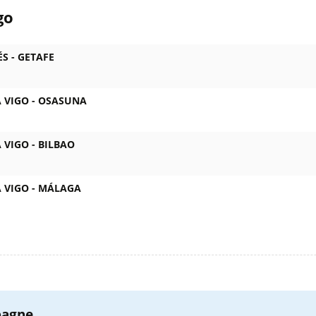
go
ÉS -
GETAFE
 VIGO -
OSASUNA
 VIGO -
BILBAO
 VIGO -
MÁLAGA
agne...