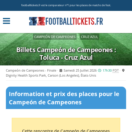
footballtickets.fr est le comparateur nº1 pour les places de matchs de foot.
CAMPEÓN DE CAMPEONES
»
CRUZ AZUL
Billets Campeón de Campeones :
Toluca - Cruz Azul
Campeón de Campeones - Finale
Samedi 25 Juillet 2026
17h30
PDT
Dignity Health Sports Park, Carson (Los Angeles), États-Unis
Information et prix des places pour le
Campeón de Campeones
Cette rencontre de Campeón de Campeones