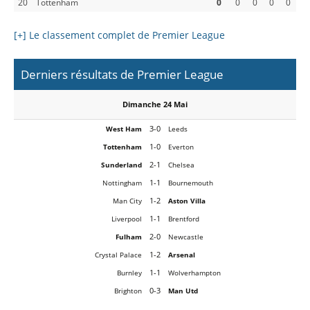
20
Tottenham
0
0
0
0
0
[+] Le classement complet de Premier League
Derniers résultats de Premier League
Dimanche 24 Mai
3-0
West Ham
Leeds
1-0
Tottenham
Everton
2-1
Sunderland
Chelsea
1-1
Nottingham
Bournemouth
1-2
Man City
Aston Villa
1-1
Liverpool
Brentford
2-0
Fulham
Newcastle
1-2
Crystal Palace
Arsenal
1-1
Burnley
Wolverhampton
0-3
Brighton
Man Utd