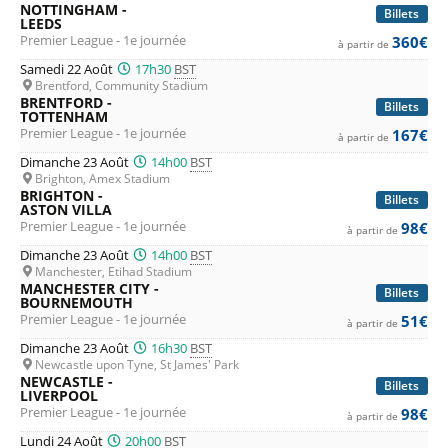
NOTTINGHAM -
Billets
pour les billets de Premier League
LEEDS
, championnat de
Premier League - 1e journée
360€
à partir de
première division de football en Angleterre.
Samedi 22 Août
17h30
BST
Brentford, Community Stadium
BRENTFORD -
Billets
TOTTENHAM
Premier League - 1e journée
167€
à partir de
Dimanche 23 Août
14h00
BST
Brighton, Amex Stadium
BRIGHTON -
Billets
ASTON VILLA
Premier League - 1e journée
98€
à partir de
Dimanche 23 Août
14h00
BST
Manchester, Etihad Stadium
MANCHESTER CITY -
Billets
BOURNEMOUTH
Premier League - 1e journée
51€
à partir de
Dimanche 23 Août
16h30
BST
Newcastle upon Tyne, St James' Park
NEWCASTLE -
Billets
LIVERPOOL
Premier League - 1e journée
98€
à partir de
Lundi 24 Août
20h00
BST