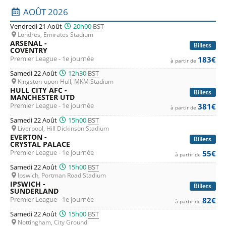
moindre mesure.
Liste des prochains matchs : Premier League. Colonne 1 : 
AOÛT 2026
Vendredi 21 Août
20h00
BST
Pour
Crystal Palace
,
Brentford
,
Fulham
,
Everton
,
Leeds
et
Londres, Emirates Stadium
Sunderland
ou les promus
Coventry
,
Ipsiwch
et
Hull
, la
ARSENAL -
Billets
COVENTRY
saison pourrait s'avérer être longue et difficile, sauf
Premier League - 1e journée
183€
à partir de
surprise. Mais des surprises, tout comme des émotions
Samedi 22 Août
12h30
BST
Kingston-upon-Hull, MKM Stadium
fortes, le championnat de Premier League n'est pas le
HULL CITY AFC -
Billets
MANCHESTER UTD
dernier à en donner, et tout va très vite au Royaume-Uni en
Premier League - 1e journée
381€
à partir de
football.
Samedi 22 Août
15h00
BST
Liverpool, Hill Dickinson Stadium
EVERTON -
Soyez-en sûrs, le
championnat de Premier League
sera
Billets
CRYSTAL PALACE
Premier League - 1e journée
riche en buts et en émotions. N’hésitez plus et achetez vos
55€
à partir de
billets Premier League en ligne pour assister à un match de
Samedi 22 Août
15h00
BST
Ipswich, Portman Road Stadium
football outre Manche dans des stades pleins à craquer et
IPSWICH -
Billets
SUNDERLAND
profitez des ambiances à couper le souffle des stades
Premier League - 1e journée
82€
à partir de
anglais. Pour cela, rien de plus simple: profitez de notre
Samedi 22 Août
15h00
BST
Nottingham, City Ground
comparateur avant d'acheter et profiter des
meilleurs tarifs