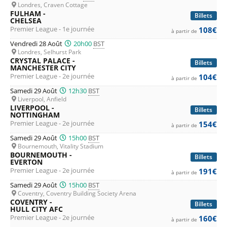
Londres, Craven Cottage
FULHAM -
Billets
CHELSEA
Premier League - 1e journée
108€
à partir de
Vendredi 28 Août
20h00
BST
Londres, Selhurst Park
CRYSTAL PALACE -
Billets
MANCHESTER CITY
Premier League - 2e journée
104€
à partir de
Samedi 29 Août
12h30
BST
Liverpool, Anfield
LIVERPOOL -
Billets
NOTTINGHAM
Premier League - 2e journée
154€
à partir de
Samedi 29 Août
15h00
BST
Bournemouth, Vitality Stadium
BOURNEMOUTH -
Billets
EVERTON
Premier League - 2e journée
191€
à partir de
Samedi 29 Août
15h00
BST
Coventry, Coventry Building Society Arena
COVENTRY -
Billets
HULL CITY AFC
Premier League - 2e journée
160€
à partir de