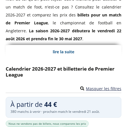
un match de foot, n'est-ce pas ? Consultez le calendrier
2026-2027 et comparez les prix des
billets pour un match
de Premier League
, le championnat de football en
Angleterre.
La saison 2026-2027 débutera le vendredi 22
août 2026 et prendra fin le 30 mai 2027
.
lire la suite
Premier League, Championnat d'Angleterre
Le
championnat d'Angleterre de football
a vu le jour en
Calendrier 2026-2027 et billetterie de Premier
League
1888 sous le nom de Football League. Il prendra ensuite le
nom de Premier League à partir de 1992 et sera même
Masquer les filtres
baptisée
Barclays Premier League
de 2004 à 2016 pour des
raisons de sponsoring. La Premier League est composée des
À partir de
44 €
20 meilleures équipes professionnelles d'Angleterre et du
380 matchs à venir · prochain match le vendredi 21 août.
Pays de Galles et se dispute sur 38 journées.
Nous ne vendons pas de billets, nous comparons les prix