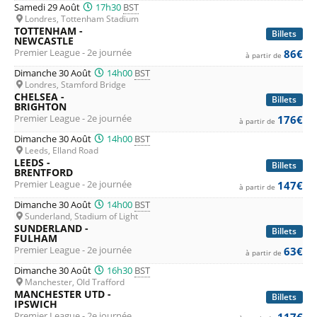
Samedi 29 Août
17h30
BST
Londres, Tottenham Stadium
TOTTENHAM -
Billets
NEWCASTLE
Premier League - 2e journée
86€
à partir de
Dimanche 30 Août
14h00
BST
Londres, Stamford Bridge
CHELSEA -
Billets
BRIGHTON
Premier League - 2e journée
176€
à partir de
Dimanche 30 Août
14h00
BST
Leeds, Elland Road
LEEDS -
Billets
BRENTFORD
Premier League - 2e journée
147€
à partir de
Dimanche 30 Août
14h00
BST
Sunderland, Stadium of Light
SUNDERLAND -
Billets
FULHAM
Premier League - 2e journée
63€
à partir de
Dimanche 30 Août
16h30
BST
Manchester, Old Trafford
MANCHESTER UTD -
Billets
IPSWICH
Premier League - 2e journée
117€