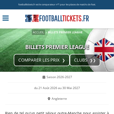
footballtickets.fr est le comparateur nº1 pour les places de matchs de foot.
ACCUEIL
»
BILLETS PREMIER LEAGUE
BILLETS PREMIER LEAGUE
COMPARER LES PRIX
CLUBS
Saison 2026-2027
du 21 Août 2026 au 30 Mai 2027
Angleterre
Rien de tel qu'un petit séjour outre-Manche pour assister à