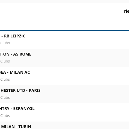
Tri
 date, horaire et stade. Colonne 2 : rencontre, compétition e
 -
RB LEIPZIG
 Clubs
HTON -
AS ROME
 Clubs
SEA -
MILAN AC
 Clubs
HESTER UTD -
PARIS
 Clubs
NTRY -
ESPANYOL
 Clubs
 MILAN -
TURIN