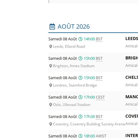
Liste des prochains matchs. Colonne 1 :
AOÛT 2026
LEEDS
Samedi 08 Août
14h00
BST
Amical
Leeds, Elland Road
BRIG
Samedi 08 Août
15h00
BST
Amical
Brighton, Amex Stadium
CHEL
Samedi 08 Août
15h00
BST
Amical
Londres, Stamford Bridge
MANC
Samedi 08 Août
17h00
CEST
Amical
Oslo, Ullevaal Stadion
COVE
Samedi 08 Août
17h30
BST
Amical
Coventry, Coventry Building Society Arena
INTER
Samedi 08 Août
18h00
AWST