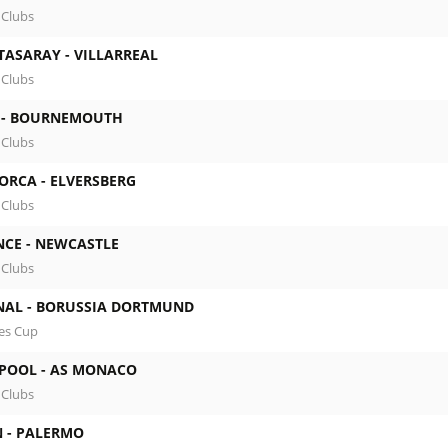
 Clubs
TASARAY -
VILLARREAL
 Clubs
 -
BOURNEMOUTH
 Clubs
ORCA -
ELVERSBERG
 Clubs
NCE -
NEWCASTLE
 Clubs
NAL -
BORUSSIA DORTMUND
es Cup
RPOOL -
AS MONACO
 Clubs
 -
PALERMO