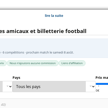
l
Billets Coupe d’Asie 2027
Billets Euro 2028
e de football préférée en action en direct depuis les tribunes. De 
lire la suite
Billets Copa América
nationale ou de Coupe d'Europe.
s amicaux et billetterie football
 et compétitions de pré-saison
et comparez dès aujourd'hui le prix
e · 6 compétitions · prochain match le samedi 8 août.
rix
Nous n'ajoutons aucune commission
Liens d'affiliation
Pays
Prix ma
 40)