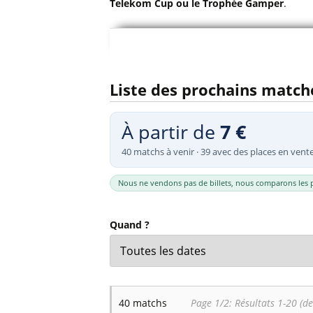
Telekom Cup ou le Trophée Gamper
.
Billets Primeira Liga Portuga
Séville
Billets Eredivisie Pays-Bas
Munich
C'est l'occasion idéale de voir votre équip
Billets Pro League Belgique
moins chers que pour les matchs de ligue 
Billets Saudi Pro League
Liste des prochains matche
Consultez la
liste des rencontres amicales
À partir de
7 €
40 matchs à venir · 39 avec des places en vent
Nous ne vendons pas de billets, nous comparons les p
Quand ?
40 matchs
Page 1/2: Résultats 1-20 (de