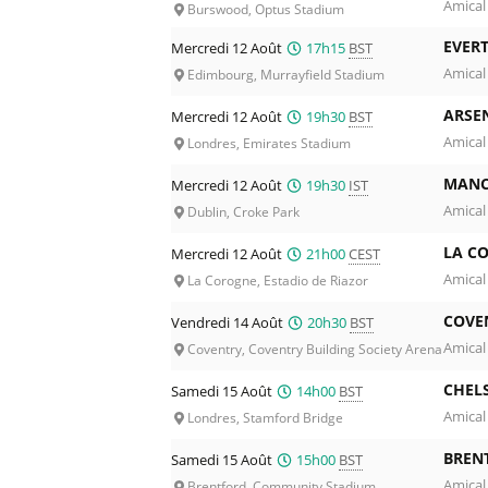
Amical
Burswood, Optus Stadium
EVER
Mercredi 12 Août
17h15
BST
Amical
Edimbourg, Murrayfield Stadium
ARSE
Mercredi 12 Août
19h30
BST
Amical
Londres, Emirates Stadium
MANC
Mercredi 12 Août
19h30
IST
Amical
Dublin, Croke Park
LA C
Mercredi 12 Août
21h00
CEST
Amical
La Corogne, Estadio de Riazor
COVE
Vendredi 14 Août
20h30
BST
Amical
Coventry, Coventry Building Society Arena
CHEL
Samedi 15 Août
14h00
BST
Amical
Londres, Stamford Bridge
BREN
Samedi 15 Août
15h00
BST
Amical
Brentford, Community Stadium