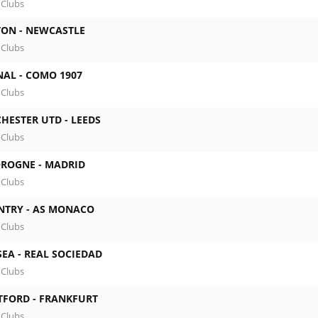
 Clubs
TON -
NEWCASTLE
 Clubs
NAL -
COMO 1907
 Clubs
HESTER UTD -
LEEDS
 Clubs
OROGNE -
MADRID
 Clubs
NTRY -
AS MONACO
 Clubs
SEA -
REAL SOCIEDAD
 Clubs
TFORD -
FRANKFURT
 Clubs