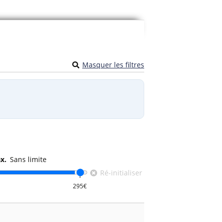
plus, les prix des billets sont généralement
Masquer les filtres
 des places pour un match de football.
x.
Sans limite
Ré-initialiser