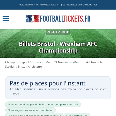
footballtickets.fr est le comparateur nº1 pour les places de matchs de foot.
CHAMPIONSHIP
Billets Bristol - Wrexham AFC
Championship
Championship - 17e journée
Mardi 24 Novembre 2026
tbc
Ashton Gate
Stadium, Bristol, Angleterre
Pas de places pour l'instant
15 sites scannés : nous n'avons pas trouvé de places pour ce
match.
Nous ne vendons pas de billets, nous comparons les prix
Nous n'ajoutons aucune commission
Les prix peuvent dépasser la valeur faciale
Liens d'affiliation