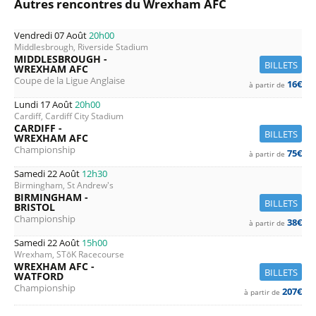
Autres rencontres du Wrexham AFC
Vendredi 07 Août
20h00
Middlesbrough, Riverside Stadium
MIDDLESBROUGH -
BILLETS
WREXHAM AFC
Coupe de la Ligue Anglaise
16€
à partir de
Lundi 17 Août
20h00
Cardiff, Cardiff City Stadium
CARDIFF -
BILLETS
WREXHAM AFC
Championship
75€
à partir de
Samedi 22 Août
12h30
Birmingham, St Andrew's
BIRMINGHAM -
BILLETS
BRISTOL
Championship
38€
à partir de
Samedi 22 Août
15h00
Wrexham, STōK Racecourse
WREXHAM AFC -
BILLETS
WATFORD
Championship
207€
à partir de