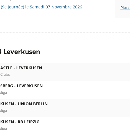
n (9e journée) le Samedi 07 Novembre 2026
Plan
4 Leverkusen
ASTLE -
LEVERKUSEN
 Clubs
RSBERG -
LEVERKUSEN
liga
RKUSEN -
UNION BERLIN
liga
RKUSEN -
RB LEIPZIG
liga