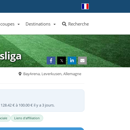
 coupes
Destinations
Recherche
Liste des clubs et équipes
Liste des ligues et coupes
Toutes les destinations
sliga
𝕏
BayArena, Leverkusen, Allemagne
128.42 € à 100.00 € il y a 3 jours.
ciale
Liens d'affiliation