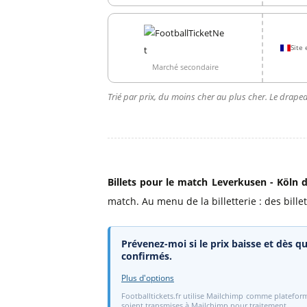
Site 
Marché secondaire
Trié par prix, du moins cher au plus cher. Le drapea
Billets pour le match Leverkusen - Köln 
match. Au menu de la billetterie : des bille
Prévenez-moi si le prix baisse et dès qu
confirmés.
Plus d'options
Footballtickets.fr utilise Mailchimp comme plateform
soient transmises à Mailchimp pour traitement.