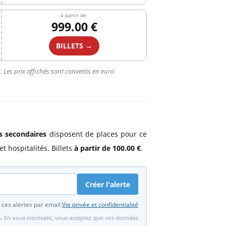
à partir de
999.00 €
BILLETS →
 Les prix affichés sont convertis en euro.
es secondaires
disposent de places pour ce
t hospitalités. Billets
à partir de 100.00 €
.
Créer l'alerte
 ces alertes par email.
Vie privée et confidentialité
fs. En vous inscrivant, vous acceptez que vos données