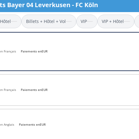
l
Billets Coupe d’Asie 2027
ets Bayer 04 Leverkusen - FC Köln
Billets Euro 2028
Billets Copa América
 Hôtel
Billets + Hôtel + Vol
VIP
VIP + Hôtel
 en Français
Paiements en
EUR
en Français
Paiements en
EUR
en Anglais
Paiements en
EUR