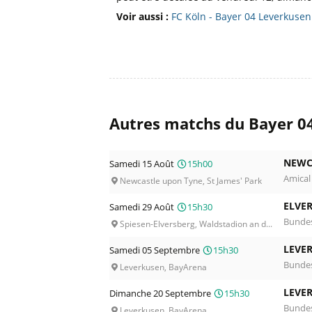
Voir aussi :
FC Köln - Bayer 04 Leverkuse
Autres matchs du Bayer 0
NEWC
Samedi 15 Août
15h00
Amical
Newcastle upon Tyne, St James' Park
ELVE
Samedi 29 Août
15h30
Bundes
Spiesen-Elversberg, Waldstadion an d...
LEVE
Samedi 05 Septembre
15h30
Bundes
Leverkusen, BayArena
LEVE
Dimanche 20 Septembre
15h30
Bundes
Leverkusen, BayArena