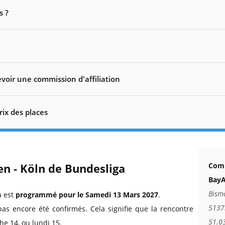
s ?
voir une commission d'affiliation
rix des places
en - Köln de Bundesliga
Comm
BayA
Bism
a est
programmé pour le Samedi 13 Mars 2027
.
5137
pas encore été confirmés. Cela signifie que la rencontre
51.0
he 14, ou lundi 15.