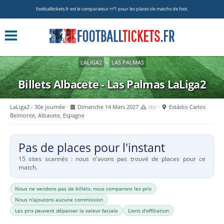
footballtickets.fr est le comparateur nº1 pour les places de matchs de foot.
LALIGA2
»
LAS PALMAS
Billets Albacete - Las Palmas
LaLiga2
LaLiga2 - 30e journée
Dimanche 14 Mars 2027
tbc
Estádio Carlos
Belmonte, Albacete, Espagne
Pas de places pour l'instant
15 sites scannés : nous n'avons pas trouvé de places pour ce
match.
Nous ne vendons pas de billets, nous comparons les prix
Nous n'ajoutons aucune commission
Les prix peuvent dépasser la valeur faciale
Liens d'affiliation