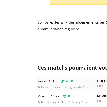
Billets Primeira Liga Portuga
Séville
Billets Eredivisie Pays-Bas
Munich
Billets Pro League Belgique
Comparez les prix des
abonnements au C
Billets Saudi Pro League
durant la saison régulière.
Ces matchs pourraient vou
COLO
Samedi 15 Août
19h30
MLS
Denver, Dick’s Sporting Goods Park
SPORT
Mercredi 19 Août
20h00
MLS
Kansas City, Children's Mercy Park