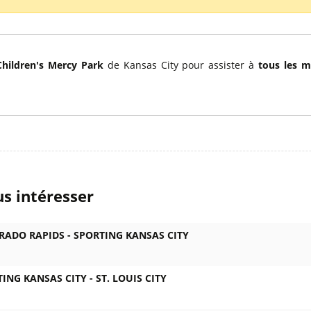
l
Billets Coupe d’Asie 2027
Billets Euro 2028
Billets Copa América
hildren's Mercy Park
de Kansas City pour assister à
tous les m
s intéresser
RADO RAPIDS -
SPORTING KANSAS CITY
ING KANSAS CITY -
ST. LOUIS CITY