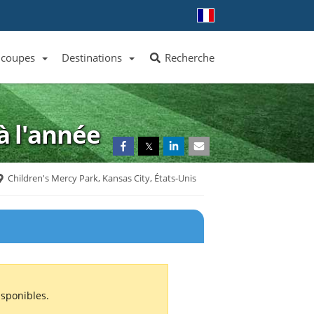
 coupes
Destinations
Recherche
Liste des clubs et équipes
Liste des ligues et coupes
Toutes les destinations
à l'année
𝕏
Children's Mercy Park, Kansas City, États-Unis
sponibles.