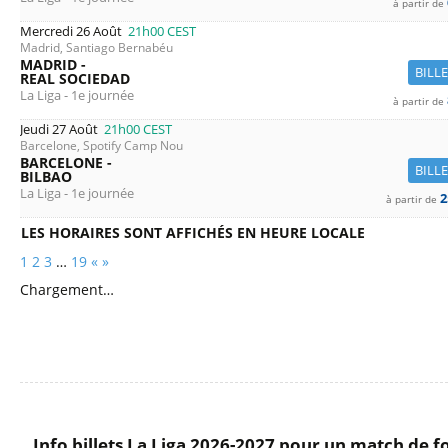
à partir de
Mercredi 26 Août
21h00
CEST
Madrid, Santiago Bernabéu
MADRID -
BILL
REAL SOCIEDAD
La Liga - 1e journée
à partir de
Jeudi 27 Août
21h00
CEST
Barcelone, Spotify Camp Nou
BARCELONE -
BILL
BILBAO
La Liga - 1e journée
2
à partir de
LES HORAIRES SONT AFFICHÉS EN HEURE LOCALE
1
2
3
…
19
«
»
Chargement…
Info billets La Liga 2026-2027 pour un match de f