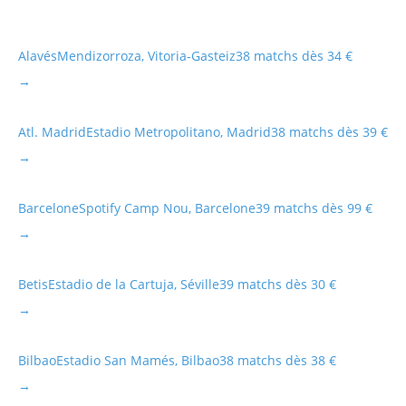
Alavés
Mendizorroza, Vitoria-Gasteiz
38 matchs dès 34 €
→
Atl. Madrid
Estadio Metropolitano, Madrid
38 matchs dès 39 €
→
Barcelone
Spotify Camp Nou, Barcelone
39 matchs dès 99 €
→
Betis
Estadio de la Cartuja, Séville
39 matchs dès 30 €
→
Bilbao
Estadio San Mamés, Bilbao
38 matchs dès 38 €
→