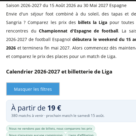
Saison 2026-2027
du 15 Août 2026 au 30 Mai 2027
Espagne
Envie d'un séjour foot combiné à du soleil, des tapas et de
Sangria ? Comparez les prix des
billets la Liga
pour toutes 
rencontres du
Championnat d'Espagne de football
. La sai
2026-2027 de football Espagnol
débutera le weekend du 15 a
2026
et terminera fin mai 2027. Alors commencez dès mainten
et comparez le prix des places pour un match de Liga.
Calendrier 2026-2027 et billetterie de Liga
Masquer les filtres
À partir de
19 €
380 matchs à venir · prochain match le samedi 15 août.
Nous ne vendons pas de billets, nous comparons les prix
Nous n'ajoutons aucune commission
Liens d'affiliation