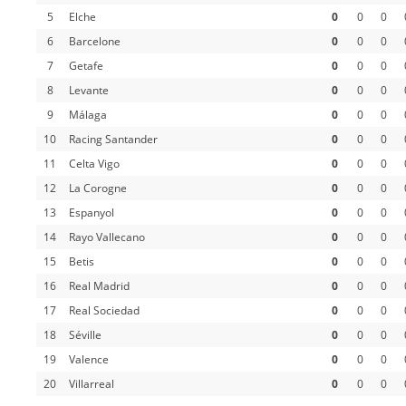
5
Elche
0
0
0
6
Barcelone
0
0
0
7
Getafe
0
0
0
8
Levante
0
0
0
9
Málaga
0
0
0
10
Racing Santander
0
0
0
11
Celta Vigo
0
0
0
12
La Corogne
0
0
0
13
Espanyol
0
0
0
14
Rayo Vallecano
0
0
0
15
Betis
0
0
0
16
Real Madrid
0
0
0
17
Real Sociedad
0
0
0
18
Séville
0
0
0
19
Valence
0
0
0
20
Villarreal
0
0
0