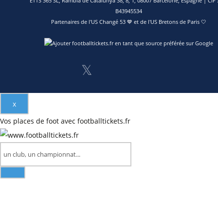
ETTS 365 SL, Rambla de Catalunya 38, 8, 1, 08007 Barcelone, Espagne | CIF :
B43945534
Partenaires de l'
US Changé 53 💙
et de l'
US Bretons de Paris 🤍
𝕏
x
Vos places de foot avec footballtickets.fr