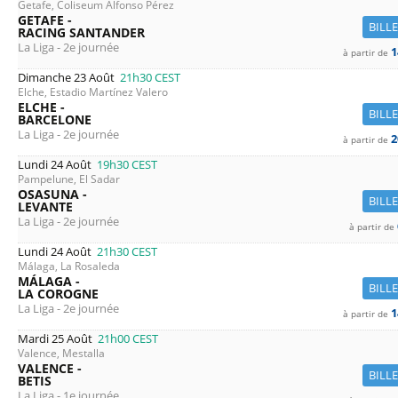
Getafe, Coliseum Alfonso Pérez
GETAFE -
BILL
RACING SANTANDER
La Liga - 2e journée
1
à partir de
Dimanche 23 Août
21h30
CEST
Elche, Estadio Martínez Valero
ELCHE -
BILL
BARCELONE
La Liga - 2e journée
2
à partir de
Lundi 24 Août
19h30
CEST
Pampelune, El Sadar
OSASUNA -
BILL
LEVANTE
La Liga - 2e journée
à partir de
Lundi 24 Août
21h30
CEST
Málaga, La Rosaleda
MÁLAGA -
BILL
LA COROGNE
La Liga - 2e journée
1
à partir de
Mardi 25 Août
21h00
CEST
Valence, Mestalla
VALENCE -
BILL
BETIS
La Liga - 1e journée