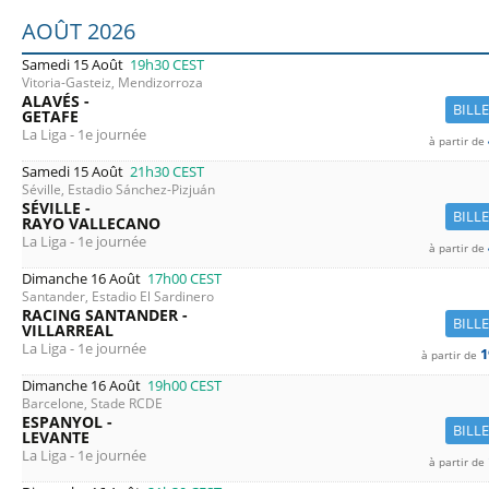
Liste des prochains matchs : La Liga. Colonne 1 : date, ho
AOÛT 2026
Samedi 15 Août
19h30
CEST
Vitoria-Gasteiz, Mendizorroza
ALAVÉS -
BILL
GETAFE
La Liga - 1e journée
à partir de
Samedi 15 Août
21h30
CEST
Séville, Estadio Sánchez-Pizjuán
SÉVILLE -
BILL
RAYO VALLECANO
La Liga - 1e journée
à partir de
Dimanche 16 Août
17h00
CEST
Santander, Estadio El Sardinero
RACING SANTANDER -
BILL
VILLARREAL
La Liga - 1e journée
1
à partir de
Dimanche 16 Août
19h00
CEST
Barcelone, Stade RCDE
ESPANYOL -
BILL
LEVANTE
La Liga - 1e journée
à partir de