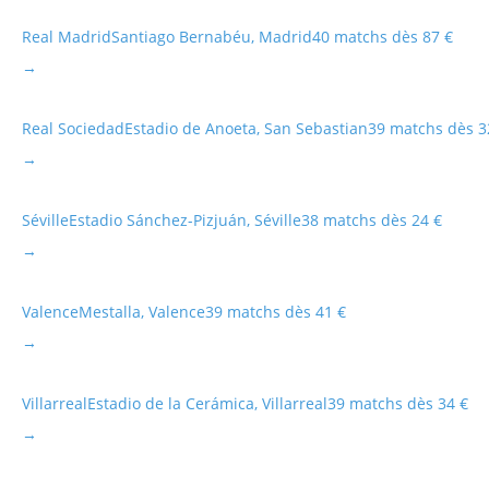
Real Madrid
Santiago Bernabéu, Madrid
40 matchs dès 87 €
→
Real Sociedad
Estadio de Anoeta, San Sebastian
39 matchs dès 3
→
Séville
Estadio Sánchez-Pizjuán, Séville
38 matchs dès 24 €
→
Valence
Mestalla, Valence
39 matchs dès 41 €
→
Villarreal
Estadio de la Cerámica, Villarreal
39 matchs dès 34 €
→