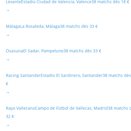
Levante
Estadio Ciudad de Valencia, Valence
38 matchs dès 18 €
→
Málaga
La Rosaleda, Málaga
38 matchs dès 33 €
→
Osasuna
El Sadar, Pampelune
38 matchs dès 33 €
→
Racing Santander
Estadio El Sardinero, Santander
38 matchs dès
€
→
Rayo Vallecano
Campo de Fútbol de Vallecas, Madrid
38 matchs 
32 €
→