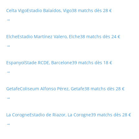
Celta Vigo
Estadio Balaídos, Vigo
38 matchs dès 28 €
→
Elche
Estadio Martínez Valero, Elche
38 matchs dès 24 €
→
Espanyol
Stade RCDE, Barcelone
39 matchs dès 18 €
→
Getafe
Coliseum Alfonso Pérez, Getafe
38 matchs dès 28 €
→
La Corogne
Estadio de Riazor, La Corogne
39 matchs dès 28 €
→