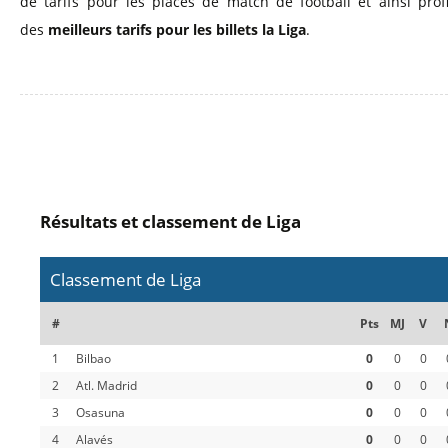
de tarifs pour les places de match de football et ainsi profi
des
meilleurs tarifs pour les billets la Liga
.
Résultats et classement de Liga
Classement de Liga
#
Pts
MJ
V
1
Bilbao
0
0
0
2
Atl. Madrid
0
0
0
3
Osasuna
0
0
0
4
Alavés
0
0
0