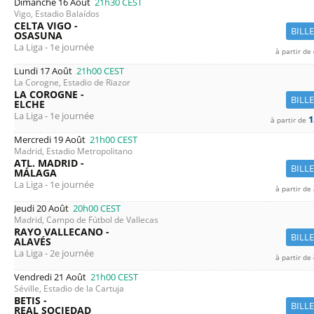
Dimanche 16 Août
21h30
CEST
Vigo, Estadio Balaídos
CELTA VIGO -
BILL
OSASUNA
La Liga - 1e journée
à partir de
Lundi 17 Août
21h00
CEST
La Corogne, Estadio de Riazor
LA COROGNE -
BILL
ELCHE
La Liga - 1e journée
1
à partir de
Mercredi 19 Août
21h00
CEST
Madrid, Estadio Metropolitano
ATL. MADRID -
BILL
MÁLAGA
La Liga - 1e journée
à partir de
Jeudi 20 Août
20h00
CEST
Madrid, Campo de Fútbol de Vallecas
RAYO VALLECANO -
BILL
ALAVÉS
La Liga - 2e journée
à partir de
Vendredi 21 Août
21h00
CEST
Séville, Estadio de la Cartuja
BETIS -
BILL
REAL SOCIEDAD