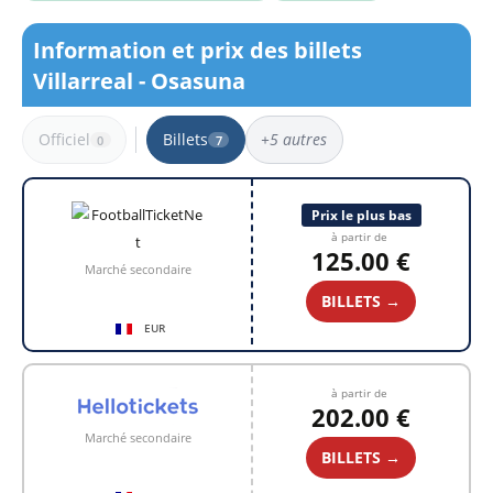
Information et prix des billets
Villarreal - Osasuna
Officiel
Billets
+5 autres
0
7
7 résultats
Prix le plus bas
à partir de
125.00 €
Marché secondaire
BILLETS →
EUR
à partir de
202.00 €
Marché secondaire
BILLETS →