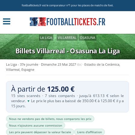
footballtickets.fr est le comparateur nº1 pour les places de matchs de foot.
LA LIGA
»
VILLARREAL
OSASUNA
Billets Villarreal - Osasuna
La Liga
La Liga - 37e journée
Dimanche 23 Mai 2027
tbc
Estadio de la Cerámica,
Villarreal, Espagne
À partir de
125.00 €
15 sites scannés · 7 sites comparés · jusqu'à 613.13 € selon le
vendeur.
Le prix le plus bas a baissé de 350.00 € à 125.00 € il y a
▼
15 jours.
Nous ne vendons pas de billets, nous comparons les prix
Nous n'ajoutons aucune commission
Les prix peuvent dépasser la valeur faciale
Liens d'affiliation