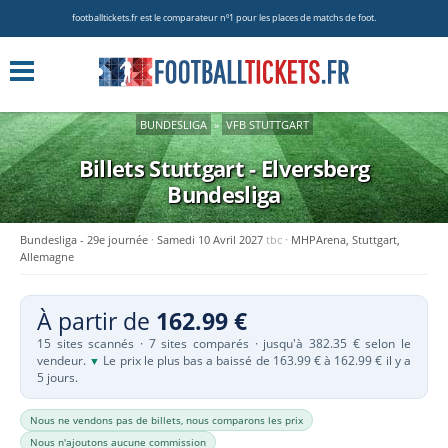
footballtickets.fr est le comparateur nº1 pour les places de matchs de foot.
BUNDESLIGA
»
VFB STUTTGART
Billets Stuttgart - Elversberg
Bundesliga
Bundesliga - 29e journée
Samedi 10 Avril 2027
tbc
MHPArena, Stuttgart,
Allemagne
À partir de
162.99 €
15 sites scannés · 7 sites comparés · jusqu'à 382.35 € selon le
vendeur.
Le prix le plus bas a baissé de 163.99 € à 162.99 € il y a
▼
5 jours.
Nous ne vendons pas de billets, nous comparons les prix
Nous n'ajoutons aucune commission