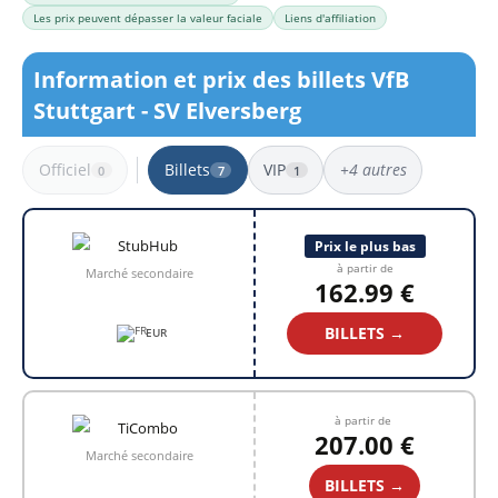
Les prix peuvent dépasser la valeur faciale
Liens d'affiliation
Information et prix des billets VfB
Stuttgart - SV Elversberg
Officiel
Billets
VIP
+4 autres
0
7
1
7 résultats
Prix le plus bas
à partir de
Marché secondaire
162.99 €
BILLETS →
EUR
à partir de
207.00 €
Marché secondaire
BILLETS →