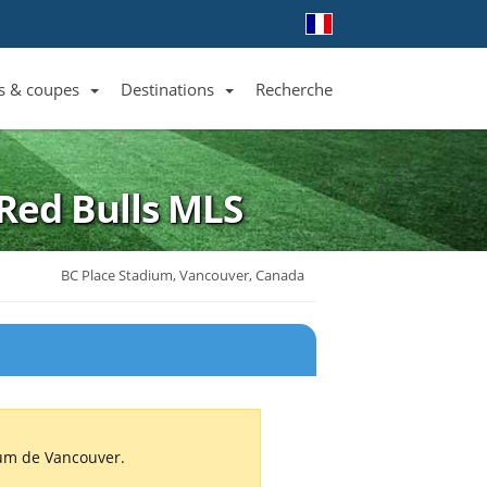
s & coupes
Destinations
Recherche
Liste des clubs et équipes
Liste des ligues et coupes
Toutes les destinations
Red Bulls
MLS
BC Place Stadium, Vancouver, Canada
ium de Vancouver.