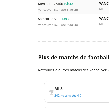
VANC
Mercredi 19 Août
19h30
MLS
Vancouver, BC Place Stadium
VANC
Samedi 22 Août
18h30
MLS
Vancouver, BC Place Stadium
Plus de matchs de footbal
Retrouvez d'autres matchs des Vancouver W
MLS
242 matchs dès 4 €