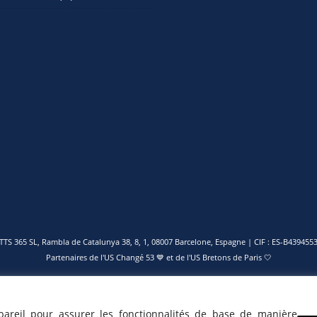
TTS 365 SL, Rambla de Catalunya 38, 8, 1, 08007 Barcelone, Espagne | CIF : ES-B439455
Partenaires de l'
US Changé 53 💙
et de l'
US Bretons de Paris 🤍
pareil pour assurer les fonctionnalités de base de manière