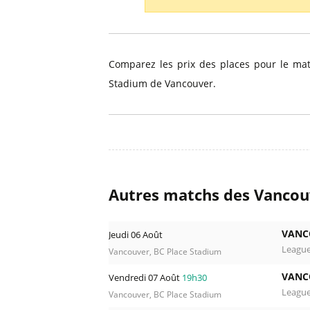
Billets Primeira Liga Portuga
Séville
Billets Eredivisie Pays-Bas
Munich
Billets Pro League Belgique
Comparez les prix des places pour le m
Billets Saudi Pro League
Stadium de Vancouver.
Autres matchs des Vancou
VANC
Jeudi 06 Août
Leagu
Vancouver, BC Place Stadium
VANC
Vendredi 07 Août
19h30
Leagu
Vancouver, BC Place Stadium