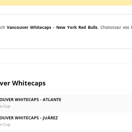
l
Billets Coupe d’Asie 2027
Billets Euro 2028
Billets Copa América
atch
Vancouver Whitecaps - New York Red Bulls
. Choisissez vos
ver Whitecaps
OUVER WHITECAPS -
ATLANTE
es Cup
OUVER WHITECAPS -
JUÁREZ
es Cup