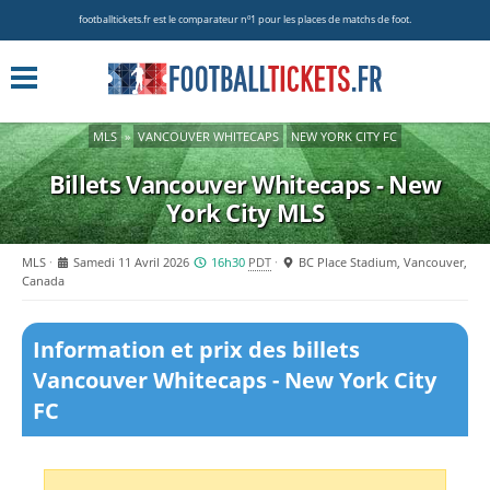
footballtickets.fr est le comparateur nº1 pour les places de matchs de foot.
MLS
»
VANCOUVER WHITECAPS
NEW YORK CITY FC
Billets Vancouver Whitecaps - New
York City
MLS
MLS
Samedi 11 Avril 2026
16h30
PDT
BC Place Stadium, Vancouver,
Canada
Information et prix des billets
Vancouver Whitecaps - New York City
FC