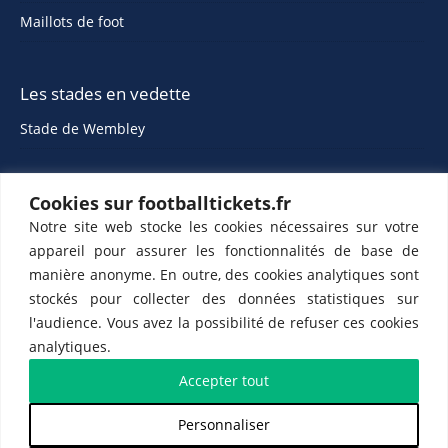
Maillots de foot
Les stades en vedette
Stade de Wembley
Cookies sur footballtickets.fr
Notre site web stocke les cookies nécessaires sur votre
appareil pour assurer les fonctionnalités de base de
manière anonyme. En outre, des cookies analytiques sont
stockés pour collecter des données statistiques sur
ETTS 365 SL, Rambla de Catalunya 38, 8, 1, 08007 Barcelone, Espagne |
l'audience. Vous avez la possibilité de refuser ces cookies
CIF : ES-B43945534
analytiques.
Partenaires de l'
US Changé 53 💙
et de l'
US Bretons de Paris 🤍
Accepter tout
Personnaliser