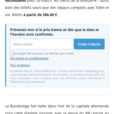
secondaires
pour ce match. Au menu de la billetterie : aussi
bien des billets seuls que des séjours complets avec hôtel et
vol. Billets
à partir de 286.00 €
.
Prévenez-moi si le prix baisse et dès que la date et
l'horaire sont confirmés.
Créer l'alerte
J'accepte de recevoir ces alertes par email.
Vie privée et confidentialité
Plus d'options
Footballtickets.fr utilise Mailchimp comme plateforme marketing pour
vous envoyer des informations sur les dates, les horaires et les tarifs. En
vous inscrivant, vous acceptez que vos données soient transmises à
Mailchimp pour traitement.
La Bundesliga fait halte dans l'est de la capitale allemande
pour cette dixième journée, avec la venue du RB Leipzig au