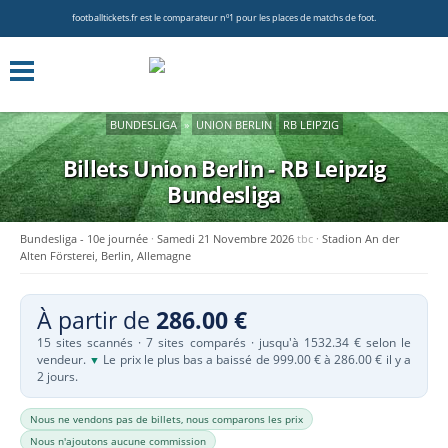
footballtickets.fr est le comparateur nº1 pour les places de matchs de foot.
BUNDESLIGA
»
UNION BERLIN
RB LEIPZIG
Billets Union Berlin - RB Leipzig
Bundesliga
Bundesliga - 10e journée
Samedi 21 Novembre 2026
tbc
Stadion An der
Alten Försterei, Berlin, Allemagne
À partir de
286.00 €
15 sites scannés · 7 sites comparés · jusqu'à 1532.34 € selon le
vendeur.
Le prix le plus bas a baissé de 999.00 € à 286.00 € il y a
▼
2 jours.
Nous ne vendons pas de billets, nous comparons les prix
Nous n'ajoutons aucune commission