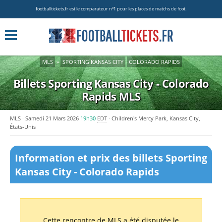
footballtickets.fr est le comparateur nº1 pour les places de matchs de foot.
MLS
»
SPORTING KANSAS CITY
COLORADO RAPIDS
Billets Sporting Kansas City - Colorado
Rapids
MLS
MLS
Samedi 21 Mars 2026
19h30
EDT
Children's Mercy Park, Kansas City,
États-Unis
Information et prix des billets Sporting
Kansas City - Colorado Rapids
Cette rencontre de MLS a été disputée le