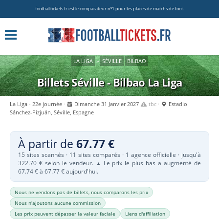
footballtickets.fr est le comparateur nº1 pour les places de matchs de foot.
LA LIGA
»
SÉVILLE
BILBAO
Billets Séville - Bilbao
La Liga
La Liga - 22e journée
Dimanche 31 Janvier 2027
tbc
Estadio
Sánchez-Pizjuán, Séville, Espagne
À partir de
67.77 €
15 sites scannés · 11 sites comparés · 1 agence officielle · jusqu'à
322.70 € selon le vendeur.
Le prix le plus bas a augmenté de
▲
67.74 € à 67.77 € aujourd'hui.
Nous ne vendons pas de billets, nous comparons les prix
Nous n'ajoutons aucune commission
Les prix peuvent dépasser la valeur faciale
Liens d'affiliation