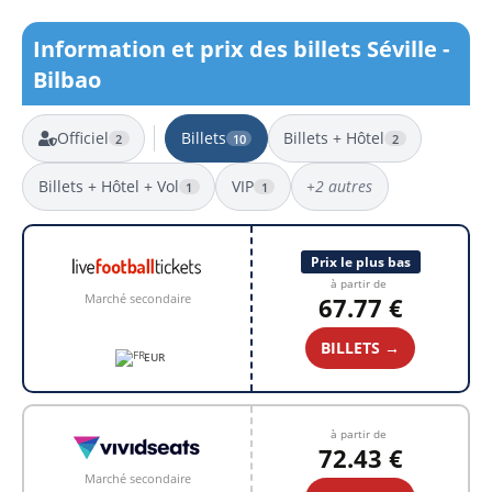
Information et prix des billets Séville -
Bilbao
Officiel
Billets
Billets + Hôtel
2
10
2
Billets + Hôtel + Vol
VIP
+2 autres
1
1
10 résultats
Prix le plus bas
à partir de
Marché secondaire
67.77 €
BILLETS →
EUR
à partir de
72.43 €
Marché secondaire