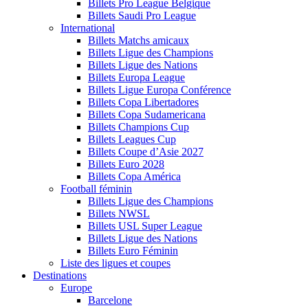
Billets Pro League Belgique
Billets Saudi Pro League
International
Billets Matchs amicaux
Billets Ligue des Champions
Billets Ligue des Nations
Billets Europa League
Billets Ligue Europa Conférence
Billets Copa Libertadores
Billets Copa Sudamericana
Billets Champions Cup
Billets Leagues Cup
Billets Coupe d’Asie 2027
Billets Euro 2028
Billets Copa América
Football féminin
Billets Ligue des Champions
Billets NWSL
Billets USL Super League
Billets Ligue des Nations
Billets Euro Féminin
Liste des ligues et coupes
Destinations
Europe
Barcelone