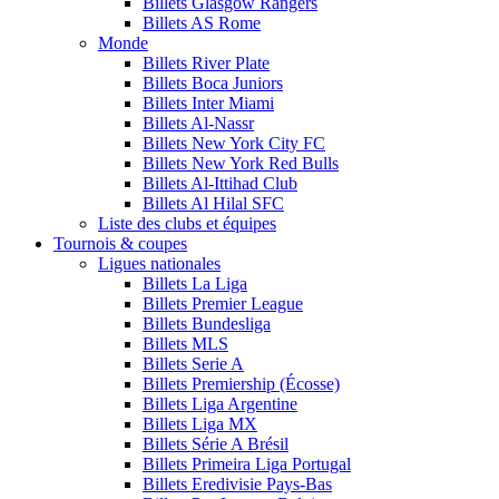
Billets Glasgow Rangers
Billets AS Rome
Monde
Billets River Plate
Billets Boca Juniors
Billets Inter Miami
Billets Al-Nassr
Billets New York City FC
Billets New York Red Bulls
Billets Al-Ittihad Club
Billets Al Hilal SFC
Liste des clubs et équipes
Tournois & coupes
Ligues nationales
Billets La Liga
Billets Premier League
Billets Bundesliga
Billets MLS
Billets Serie A
Billets Premiership (Écosse)
Billets Liga Argentine
Billets Liga MX
Billets Série A Brésil
Billets Primeira Liga Portugal
Billets Eredivisie Pays-Bas