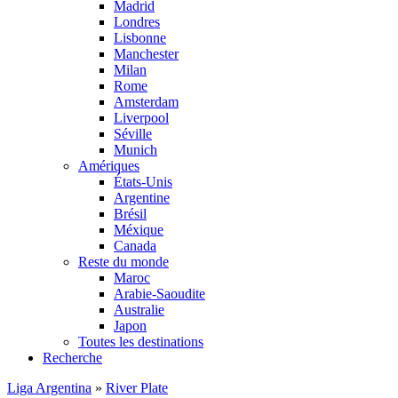
Madrid
Londres
Lisbonne
Manchester
Milan
Rome
Amsterdam
Liverpool
Séville
Munich
Amériques
États-Unis
Argentine
Brésil
Méxique
Canada
Reste du monde
Maroc
Arabie-Saoudite
Australie
Japon
Toutes les destinations
Recherche
Liga Argentina
»
River Plate