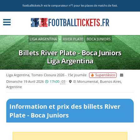
footballtickets.fr est le comparateur nº1 pour les places de matchs de foot.
LIGA ARGENTINA
»
RIVER PLATE
BOCA JUNIORS
Billets River Plate - Boca Juniors
Liga Argentina
Liga Argentina, Torneo Closura 2026 - 15e journée
Superclásico
Dimanche 19 Avril 2026
17h00
-03
El Monumental, Buenos Aires,
Argentine
Information et prix des billets River
Plate - Boca Juniors