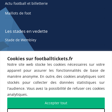
Actu football et billetterie
Maillots de foot
Les stades en vedette
Stade de Wembley
Cookies sur footballtickets.fr
Notre site web stocke les cookies nécessaires sur votre
appareil pour assurer les fonctionnalités de base de
manière anonyme. En outre, des cookies analytiques sont
stockés pour collecter des données statistiques sur
ETTS 365 SL, Rambla de Catalunya 38, 8, 1, 08007 Barcelone, Espagne |
l'audience. Vous avez la possibilité de refuser ces cookies
CIF : ES-B43945534
analytiques.
Partenaires de l'
US Changé 53 💙
et de l'
US Bretons de Paris 🤍
Accepter tout