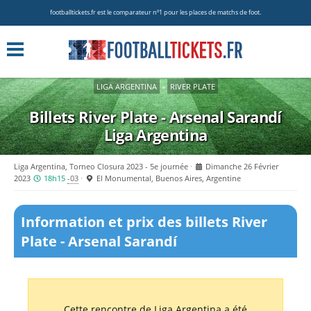
footballtickets.fr est le comparateur nº1 pour les places de matchs de foot.
LIGA ARGENTINA
»
RIVER PLATE
Billets River Plate - Arsenal Sarandí
Liga Argentina
Liga Argentina, Torneo Closura 2023 - 5e journée
Dimanche 26 Février
2023
18h15
-03
El Monumental, Buenos Aires, Argentine
Information et prix des billets River
Plate - Arsenal Sarandí
Cette rencontre de Liga Argentina a été