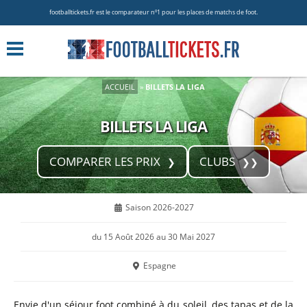
footballtickets.fr est le comparateur nº1 pour les places de matchs de foot.
ACCUEIL
»
BILLETS LA LIGA
BILLETS LA LIGA
COMPARER LES PRIX
CLUBS
Saison 2026-2027
du 15 Août 2026 au 30 Mai 2027
Espagne
Envie d'un séjour foot combiné à du soleil, des tapas et de la