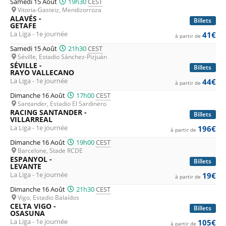
Samedi 15 Août
19h30
CEST
Vitoria-Gasteiz, Mendizorroza
ALAVÉS -
Billets
GETAFE
La Liga - 1e journée
41€
à partir de
Samedi 15 Août
21h30
CEST
Séville, Estadio Sánchez-Pizjuán
SÉVILLE -
Billets
RAYO VALLECANO
La Liga - 1e journée
44€
à partir de
Dimanche 16 Août
17h00
CEST
Santander, Estadio El Sardinero
RACING SANTANDER -
Billets
VILLARREAL
La Liga - 1e journée
196€
à partir de
Dimanche 16 Août
19h00
CEST
Barcelone, Stade RCDE
ESPANYOL -
Billets
LEVANTE
La Liga - 1e journée
19€
à partir de
Dimanche 16 Août
21h30
CEST
Vigo, Estadio Balaídos
CELTA VIGO -
Billets
OSASUNA
La Liga - 1e journée
105€
à partir de