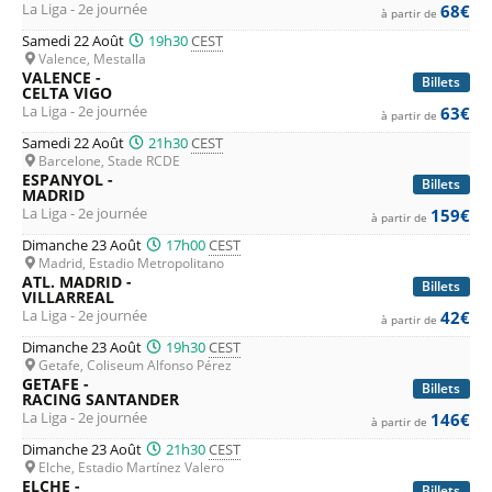
La Liga - 2e journée
68€
à partir de
Samedi 22 Août
19h30
CEST
Valence, Mestalla
VALENCE -
Billets
CELTA VIGO
La Liga - 2e journée
63€
à partir de
Samedi 22 Août
21h30
CEST
Barcelone, Stade RCDE
ESPANYOL -
Billets
MADRID
La Liga - 2e journée
159€
à partir de
Dimanche 23 Août
17h00
CEST
Madrid, Estadio Metropolitano
ATL. MADRID -
Billets
VILLARREAL
La Liga - 2e journée
42€
à partir de
Dimanche 23 Août
19h30
CEST
Getafe, Coliseum Alfonso Pérez
GETAFE -
Billets
RACING SANTANDER
La Liga - 2e journée
146€
à partir de
Dimanche 23 Août
21h30
CEST
Elche, Estadio Martínez Valero
ELCHE -
Billets