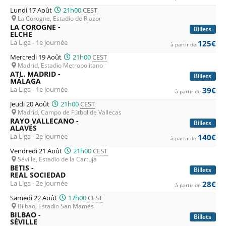
Lundi 17 Août
21h00
CEST
La Corogne, Estadio de Riazor
LA COROGNE -
Billets
ELCHE
La Liga - 1e journée
125€
à partir de
Mercredi 19 Août
21h00
CEST
Madrid, Estadio Metropolitano
ATL. MADRID -
Billets
MÁLAGA
La Liga - 1e journée
39€
à partir de
Jeudi 20 Août
21h00
CEST
Madrid, Campo de Fútbol de Vallecas
RAYO VALLECANO -
Billets
ALAVÉS
La Liga - 2e journée
140€
à partir de
Vendredi 21 Août
21h00
CEST
Séville, Estadio de la Cartuja
BETIS -
Billets
REAL SOCIEDAD
La Liga - 2e journée
28€
à partir de
Samedi 22 Août
17h00
CEST
Bilbao, Estadio San Mamés
BILBAO -
Billets
SÉVILLE