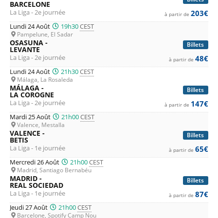
BARCELONE
La Liga - 2e journée
203€
à partir de
Lundi 24 Août
19h30
CEST
Pampelune, El Sadar
OSASUNA -
Billets
LEVANTE
La Liga - 2e journée
48€
à partir de
Lundi 24 Août
21h30
CEST
Málaga, La Rosaleda
MÁLAGA -
Billets
LA COROGNE
La Liga - 2e journée
147€
à partir de
Mardi 25 Août
21h00
CEST
Valence, Mestalla
VALENCE -
Billets
BETIS
La Liga - 1e journée
65€
à partir de
Mercredi 26 Août
21h00
CEST
Madrid, Santiago Bernabéu
MADRID -
Billets
REAL SOCIEDAD
La Liga - 1e journée
87€
à partir de
Jeudi 27 Août
21h00
CEST
Barcelone, Spotify Camp Nou