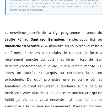
vous envoyer des informations sur les dates, les horaires et les tarifs. En
vous inscrivant, vous acceptez que vos données soient transmises à
Mailchimp pour traitement.
La neuvième journée de La Liga programme la venue du
Séville FC au
Santiago Bernabéu
, rendez-vous fixé au
dimanche 18 octobre 2026
(l'horaire du coup d'envoi reste à
confirmer). Entre les deux clubs, le rapport de force a
récemment penché du côté madrilène : lors de leur
dernière confrontation à Séville, le Real s'était imposé 0-1,
après un succès 2-0 acquis au Bernabéu la saison
précédente. De quoi promettre une rencontre où les
Andalous voudront renverser la tendance sur la pelouse
madrilène. Avec plus de 81 000 places et une ferveur qui ne
faiblit jamais dans cette enceinte mythique, l'ambiance
s'annonce à la hauteur de l'événement. Prévoyez d'arriver