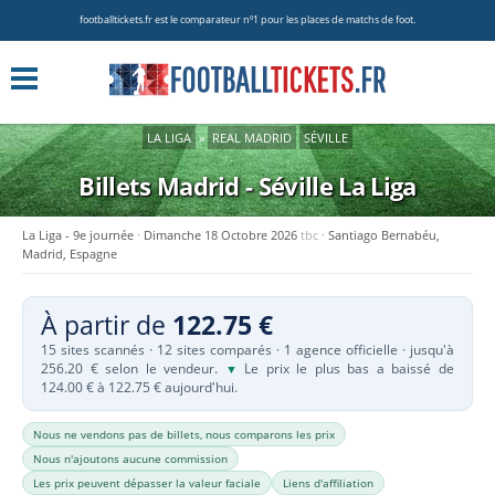
footballtickets.fr est le comparateur nº1 pour les places de matchs de foot.
LA LIGA
»
REAL MADRID
SÉVILLE
Billets Madrid - Séville
La Liga
La Liga - 9e journée
Dimanche 18 Octobre 2026
tbc
Santiago Bernabéu,
Madrid, Espagne
À partir de
122.75 €
15 sites scannés · 12 sites comparés · 1 agence officielle · jusqu'à
256.20 € selon le vendeur.
Le prix le plus bas a baissé de
▼
124.00 € à 122.75 € aujourd'hui.
Nous ne vendons pas de billets, nous comparons les prix
Nous n'ajoutons aucune commission
Les prix peuvent dépasser la valeur faciale
Liens d'affiliation