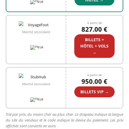
EUR
à partir de
827.00 €
Marché secondaire
BILLETS +
HÔTEL + VOLS
EUR
→
à partir de
950.00 €
Marché secondaire
BILLETS VIP →
EUR
Trié par prix, du moins cher au plus cher. Le drapeau indique la langue
du site du vendeur et le code indique la devise du paiement. Les prix
affichés sont convertis en euro.