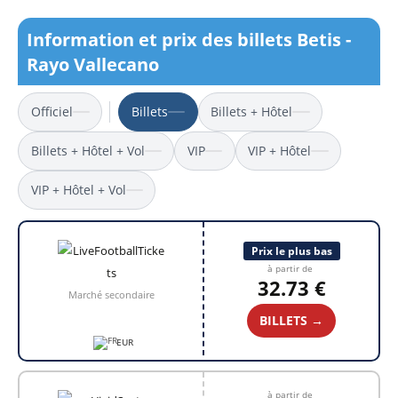
Information et prix des billets Betis -
Rayo Vallecano
Officiel
Billets
Billets + Hôtel
Billets + Hôtel + Vol
VIP
VIP + Hôtel
VIP + Hôtel + Vol
Prix le plus bas
à partir de
32.73 €
Marché secondaire
BILLETS →
EUR
à partir de