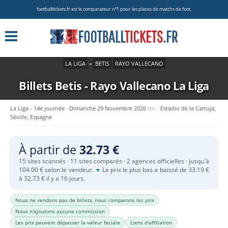
footballtickets.fr est le comparateur nº1 pour les places de matchs de foot.
LA LIGA
»
BETIS
RAYO VALLECANO
Billets Betis - Rayo Vallecano
La Liga
La Liga - 14e journée
Dimanche 29 Novembre 2026
tbc
Estadio de la Cartuja,
Séville, Espagne
À partir de
32.73 €
15 sites scannés · 11 sites comparés · 2 agences officielles · jusqu'à
104.00 € selon le vendeur.
Le prix le plus bas a baissé de 33.19 €
▼
à 32.73 € il y a 16 jours.
Nous ne vendons pas de billets, nous comparons les prix
Nous n'ajoutons aucune commission
Les prix peuvent dépasser la valeur faciale
Liens d'affiliation