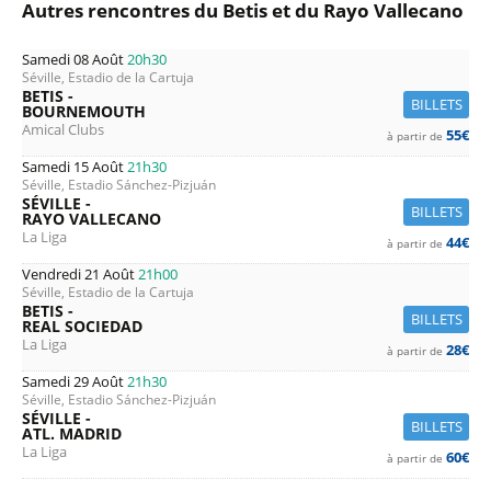
Autres rencontres du Betis et du Rayo Vallecano
Samedi 08 Août
20h30
Séville, Estadio de la Cartuja
BETIS -
BILLETS
BOURNEMOUTH
Amical Clubs
55€
à partir de
Samedi 15 Août
21h30
Séville, Estadio Sánchez-Pizjuán
SÉVILLE -
BILLETS
RAYO VALLECANO
La Liga
44€
à partir de
Vendredi 21 Août
21h00
Séville, Estadio de la Cartuja
BETIS -
BILLETS
REAL SOCIEDAD
La Liga
28€
à partir de
Samedi 29 Août
21h30
Séville, Estadio Sánchez-Pizjuán
SÉVILLE -
BILLETS
ATL. MADRID
La Liga
60€
à partir de