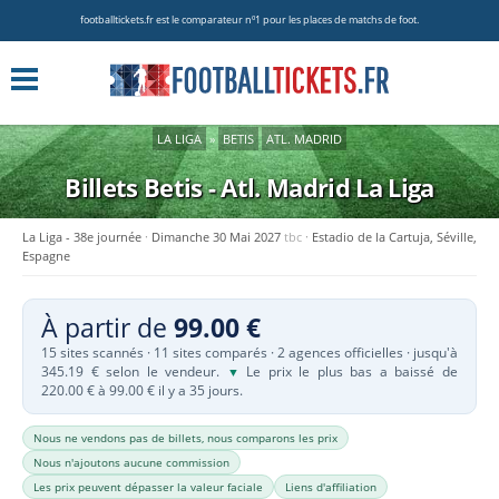
footballtickets.fr est le comparateur nº1 pour les places de matchs de foot.
LA LIGA
»
BETIS
ATL. MADRID
Billets Betis - Atl. Madrid
La Liga
La Liga - 38e journée
Dimanche 30 Mai 2027
tbc
Estadio de la Cartuja, Séville,
Espagne
À partir de
99.00 €
15 sites scannés · 11 sites comparés · 2 agences officielles · jusqu'à
345.19 € selon le vendeur.
Le prix le plus bas a baissé de
▼
220.00 € à 99.00 € il y a 35 jours.
Nous ne vendons pas de billets, nous comparons les prix
Nous n'ajoutons aucune commission
Les prix peuvent dépasser la valeur faciale
Liens d'affiliation