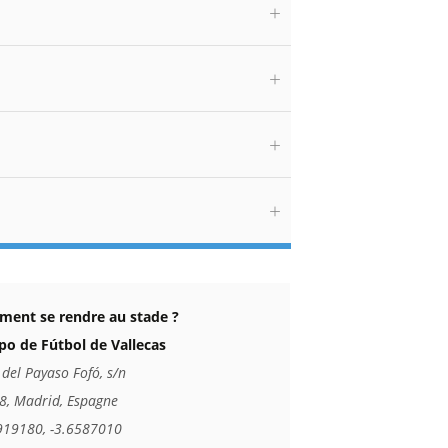
ent se rendre au stade ?
o de Fútbol de Vallecas
 del Payaso Fofó, s/n
8, Madrid, Espagne
919180, -3.6587010