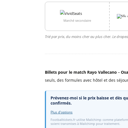
Site 
Marché secondaire
Trié par prix, du moins cher au plus cher. Le drapea
Billets pour le match Rayo Vallecano - Os
seuls, des formules avec hôtel et des séjours
Prévenez-moi si le prix baisse et dès qu
confirmés.
Plus d'options
Footballtickets.fr utilise Mailchimp comme plateform
soient transmises à Mailchimp pour traitement.