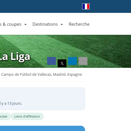
s & coupes
Destinations
Recherche
Liste des clubs et équipes
Liste des ligues et coupes
Toutes les destinations
La Liga
𝕏
Campo de Fútbol de Vallecas, Madrid, Espagne
 y a 13 jours.
ciale
Liens d'affiliation