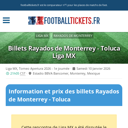
footballtickets.fr est le comparateur nº1 pour les places de matchs de foot.
LIGA MX
»
RAYADOS DE MONTERREY
Billets Rayados de Monterrey - Toluca
Liga MX
Liga MX, Torneo Apertura 2026 - 1e journée
Samedi 10 Janvier 2026
21h05
CST
Estadio BBVA Bancomer, Monterrey, Mexique
Information et prix des billets Rayados
de Monterrey - Toluca
Cette rencontre de Liga MX a été disputée le