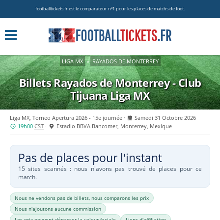
footballtickets.fr est le comparateur nº1 pour les places de matchs de foot.
LIGA MX
»
RAYADOS DE MONTERREY
Billets Rayados de Monterrey - Club
Tijuana
Liga MX
Liga MX, Torneo Apertura 2026 - 15e journée
Samedi 31 Octobre 2026
19h00
CST
Estadio BBVA Bancomer, Monterrey, Mexique
Pas de places pour l'instant
15 sites scannés : nous n'avons pas trouvé de places pour ce
match.
Nous ne vendons pas de billets, nous comparons les prix
Nous n'ajoutons aucune commission
Les prix peuvent dépasser la valeur faciale
Liens d'affiliation