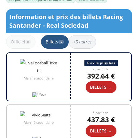
Information et prix des billets Racing
Santander - Real Sociedad
Officiel
Billets
+5 autres
0
7
7 résultats
Prix le plus bas
à partir de
392.64 €
Marché secondaire
BILLETS →
EUR
à partir de
437.83 €
Marché secondaire
BILLETS →