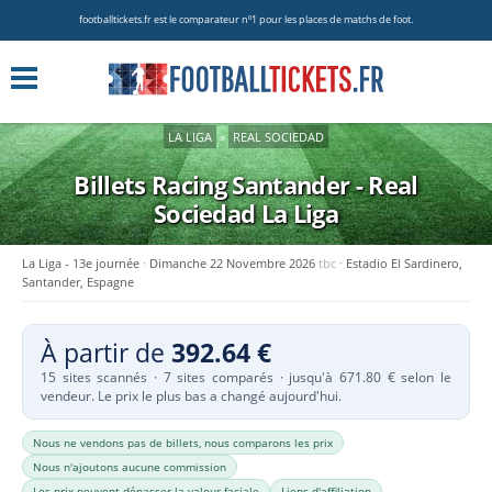
footballtickets.fr est le comparateur nº1 pour les places de matchs de foot.
LA LIGA
»
REAL SOCIEDAD
Billets Racing Santander - Real
Sociedad
La Liga
La Liga - 13e journée
Dimanche 22 Novembre 2026
tbc
Estadio El Sardinero,
Santander, Espagne
À partir de
392.64 €
15 sites scannés · 7 sites comparés · jusqu'à 671.80 € selon le
vendeur. Le prix le plus bas a changé aujourd'hui.
Nous ne vendons pas de billets, nous comparons les prix
Nous n'ajoutons aucune commission
Les prix peuvent dépasser la valeur faciale
Liens d'affiliation