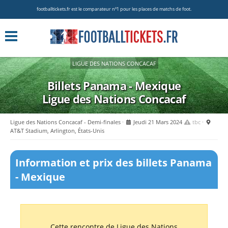
footballtickets.fr est le comparateur nº1 pour les places de matchs de foot.
LIGUE DES NATIONS CONCACAF
Billets Panama - Mexique
Ligue des Nations Concacaf
Ligue des Nations Concacaf - Demi-finales
Jeudi 21 Mars 2024
tbc
AT&T Stadium, Arlington, États-Unis
Information et prix des billets Panama
- Mexique
Cette rencontre de Ligue des Nations