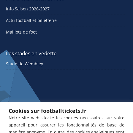
Info Saison 2026-2027
Actu football et billetterie
Maillots de foot
Les stades en vedette
Stade de Wembley
Cookies sur footballtickets.fr
Notre site web stocke les cookies nécessaires sur votre
ETTS 365 SL, Rambla de Catalunya 38, 8, 1, 08007 Barcelone, Espagne |
appareil pour assurer les fonctionnalités de base de
CIF : ES-B43945534
manière anonyme. En outre, des cookies analytiques sont
Partenaires de l'
US Changé 53 💙
et de l'
US Bretons de Paris 🤍