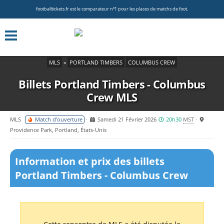
footballtickets.fr est le comparateur nº1 pour les places de matchs de foot.
MLS
»
PORTLAND TIMBERS
COLUMBUS CREW
Billets Portland Timbers - Columbus
Crew
MLS
MLS
Match d'ouverture
Samedi 21 Février 2026
20h30
MST
Providence Park, Portland, États-Unis
Information et prix des billets
Portland Timbers - Columbus Crew