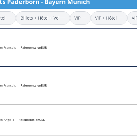
lets Paderborn - Bayern Munich
l
Billets Coupe d’Asie 2027
Billets Euro 2028
tel
Billets + Hôtel + Vol
VIP
VIP + Hôtel
VI
Billets Copa América
 en Français
Paiements en
EUR
en Français
Paiements en
EUR
en Anglais
Paiements en
USD