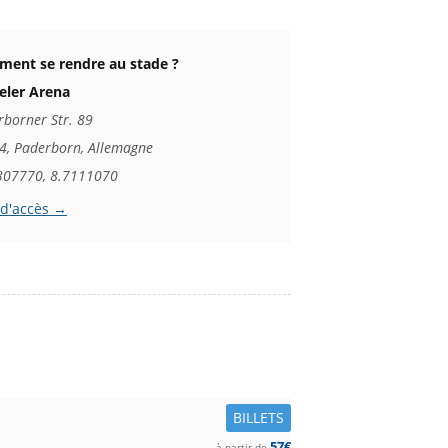
ent se rendre au stade ?
eler Arena
rborner Str. 89
4, Paderborn, Allemagne
307770, 8.7111070
 d'accès →
BILLETS
57€
à partir de