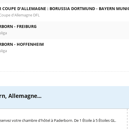
R COUPE D'ALLEMAGNE : BORUSSIA DORTMUND -
BAYERN MUNI
Coupe d'Allemagne DFL
RBORN -
FREIBURG
liga
RBORN -
HOFFENHEIM
liga
n, Allemagne...
servez votre chambre d'hôtel à Paderborn. De 1 Étoile à 5 Étoiles GL.