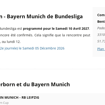
n - Bayern Munich de Bundesliga
Comm
Bent
Pade
Bundesliga est
programmé pour le Samedi 10 Avril 2027
.
3310
encore été confirmés. Cela signifie que la rencontre peut
51.7
 ou lundi 12.
12e journée) le Samedi 05 Décembre 2026
Plan
erborn et du Bayern Munich
RN MUNICH -
RB LEIPZIG
om Cup