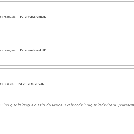
en Français
Paiements en
EUR
en Français
Paiements en
EUR
en Anglais
Paiements en
USD
u indique la langue du site du vendeur et le code indique la devise du paiement.