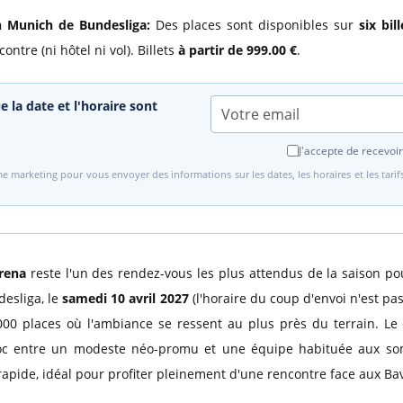
n Munich de Bundesliga:
Des places sont disponibles sur
six bil
ntre (ni hôtel ni vol). Billets
à partir de 999.00 €
.
e la date et l'horaire sont
J'accepte de recevoir
e marketing pour vous envoyer des informations sur les dates, les horaires et les tari
rena
reste l'un des rendez-vous les plus attendus de la saison pou
esliga, le
samedi 10 avril 2027
(l'horaire du coup d'envoi n'est pa
000 places où l'ambiance se ressent au plus près du terrain. Le
hoc entre un modeste néo-promu et une équipe habituée aux so
 rapide, idéal pour profiter pleinement d'une rencontre face aux B