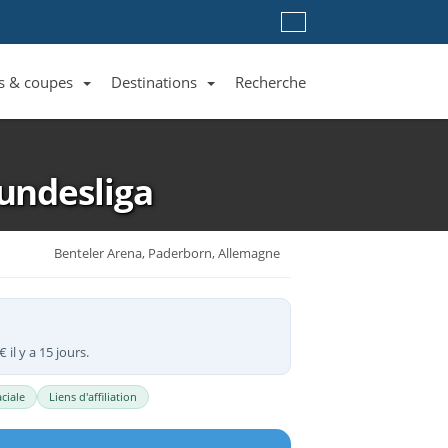
s & coupes
Destinations
Recherche
Liste des clubs et équipes
Liste des ligues et coupes
Toutes les destinations
undesliga
Benteler Arena, Paderborn, Allemagne
 il y a 15 jours.
ciale
Liens d'affiliation