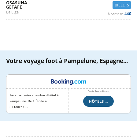
OSASUNA -
BILLETS
GETAFE
La Liga
44€
à partir de
Votre voyage foot à Pampelune, Espagne...
Voir les offres
Réservez votre chambre d'hôtel à
HÔTELS →
Pampelune. De 1 Étoile à
5 Étoiles GL.