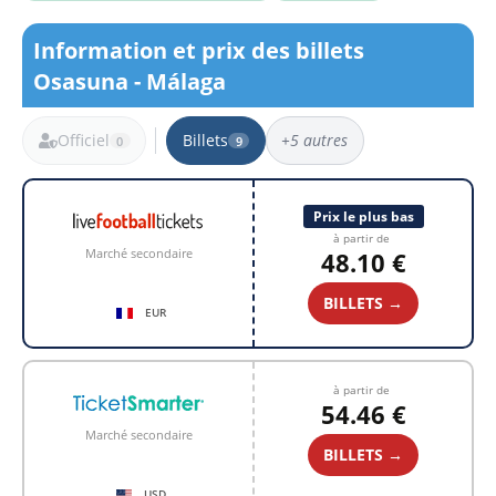
Information et prix des billets
Osasuna - Málaga
Officiel
Billets
+5 autres
0
9
9 résultats
Prix le plus bas
à partir de
Marché secondaire
48.10 €
BILLETS →
EUR
à partir de
54.46 €
Marché secondaire
BILLETS →
USD