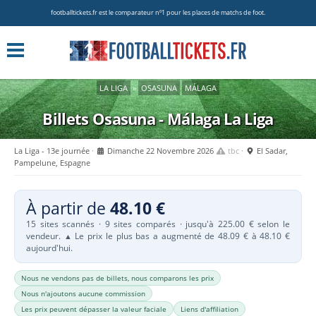
footballtickets.fr est le comparateur nº1 pour les places de matchs de foot.
LA LIGA
»
OSASUNA
MÁLAGA
Billets Osasuna - Málaga
La Liga
La Liga - 13e journée
Dimanche 22 Novembre 2026
tbc
El Sadar,
Pampelune, Espagne
À partir de
48.10 €
15 sites scannés · 9 sites comparés · jusqu'à 225.00 € selon le
vendeur.
Le prix le plus bas a augmenté de 48.09 € à 48.10 €
▲
aujourd'hui.
Nous ne vendons pas de billets, nous comparons les prix
Nous n'ajoutons aucune commission
Les prix peuvent dépasser la valeur faciale
Liens d'affiliation