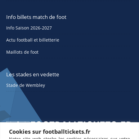
Info billets match de foot
Info Saison 2026-2027
Actu football et billetterie
Maillots de foot
Les stades en vedette
Stade de Wembley
Cookies sur footballtickets.fr
Notre site web stocke les cookies nécessaires sur votre