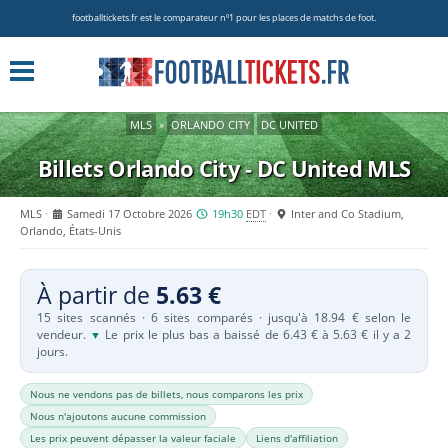
footballtickets.fr est le comparateur nº1 pour les places de matchs de foot.
MLS
»
ORLANDO CITY
DC UNITED
Billets Orlando City - DC United
MLS
MLS
Samedi 17 Octobre 2026
19h30
EDT
Inter and Co Stadium,
Orlando, États-Unis
À partir de
5.63 €
15 sites scannés · 6 sites comparés · jusqu'à 18.94 € selon le
vendeur.
Le prix le plus bas a baissé de 6.43 € à 5.63 € il y a 2
▼
jours.
Nous ne vendons pas de billets, nous comparons les prix
Nous n'ajoutons aucune commission
Les prix peuvent dépasser la valeur faciale
Liens d'affiliation