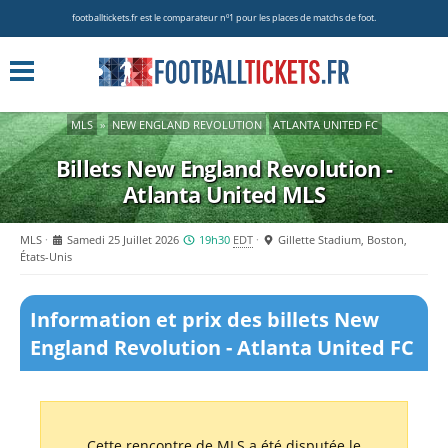
footballtickets.fr est le comparateur nº1 pour les places de matchs de foot.
MLS
»
NEW ENGLAND REVOLUTION
ATLANTA UNITED FC
Billets New England Revolution -
Atlanta United
MLS
MLS
Samedi 25 Juillet 2026
19h30
EDT
Gillette Stadium, Boston,
États-Unis
Information et prix des billets New
England Revolution - Atlanta United FC
Cette rencontre de MLS a été disputée le