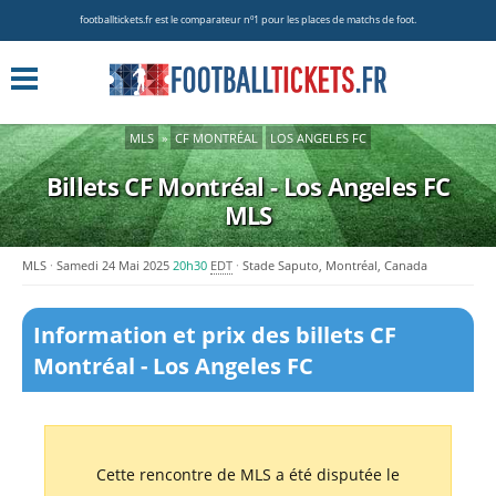
footballtickets.fr est le comparateur nº1 pour les places de matchs de foot.
MLS
»
CF MONTRÉAL
LOS ANGELES FC
Billets CF Montréal - Los Angeles FC
MLS
MLS
Samedi 24 Mai 2025
20h30
EDT
Stade Saputo, Montréal, Canada
Information et prix des billets CF
Montréal - Los Angeles FC
Cette rencontre de MLS a été disputée le