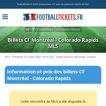
footballtickets.fr est le comparateur nº1 pour les places de matchs de foot.
MLS
»
CF MONTRÉAL
COLORADO RAPIDS
Billets CF Montréal - Colorado Rapids
MLS
MLS
Vendredi 31 Juillet 2020
19h30
EDT
Stade Saputo, Montréal, Canada
Information et prix des billets CF
Montréal - Colorado Rapids
Cette rencontre de MLS a été disputée le