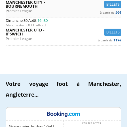
MANCHESTER CITY -
BILLETS
BOURNEMOUTH
Premier League
56€
à partir de
Dimanche 30 Août
16h30
Manchester, Old Trafford
MANCHESTER UTD -
BILLETS
IPSWICH
Premier League
117€
à partir de
Votre voyage foot à Manchester,
Angleterre...
Voir les offres
Réservez votre chambre d'hôtel à