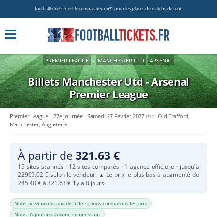
footballtickets.fr est le comparateur nº1 pour les places de matchs de foot.
PREMIER LEAGUE
»
MANCHESTER UTD
ARSENAL
Billets Manchester Utd - Arsenal
Premier League
Premier League - 27e journée
Samedi 27 Février 2027
tbc
Old Trafford,
Manchester, Angleterre
À partir de
321.63 €
15 sites scannés · 12 sites comparés · 1 agence officielle · jusqu'à
22969.02 € selon le vendeur.
Le prix le plus bas a augmenté de
▲
245.48 € à 321.63 € il y a 8 jours.
Nous ne vendons pas de billets, nous comparons les prix
Nous n'ajoutons aucune commission