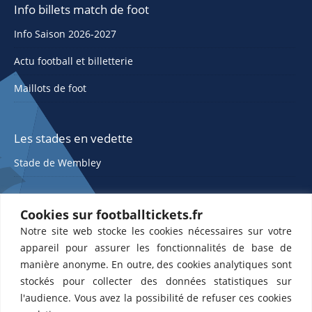
Info billets match de foot
Info Saison 2026-2027
Actu football et billetterie
Maillots de foot
Les stades en vedette
Stade de Wembley
Cookies sur footballtickets.fr
Notre site web stocke les cookies nécessaires sur votre
appareil pour assurer les fonctionnalités de base de
manière anonyme. En outre, des cookies analytiques sont
stockés pour collecter des données statistiques sur
ETTS 365 SL, Rambla de Catalunya 38, 8, 1, 08007 Barcelone, Espagne |
l'audience. Vous avez la possibilité de refuser ces cookies
CIF : ES-B43945534