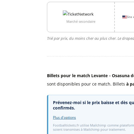
Site 
Marché secondaire
Trié par prix, du moins cher au plus cher. Le drapea
Billets pour le match Levante - Osasuna d
sont disponibles pour ce match. Billets
à p
Prévenez-moi si le prix baisse et dès qu
confirmés.
Plus d'options
Footballtickets.fr utilise Mailchimp comme plateform
soient transmises à Mailchimp pour traitement.