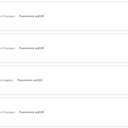
en Français
Paiements en
EUR
en Français
Paiements en
EUR
en Anglais
Paiements en
USD
en Français
Paiements en
EUR