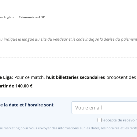
en Anglais
Paiements en
USD
u indique la langue du site du vendeur et le code indique la devise du paiement.
e Liga:
Pour ce match,
huit billetteries secondaires
proposent des p
artir de 140.00 €
.
e la date et l'horaire sont
J'accepte de recevoir
e marketing pour vous envoyer des informations sur les dates, les horaires et les tari