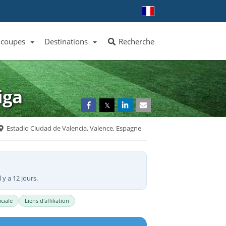
 coupes
Destinations
Recherche
Liste des clubs et équipes
Liste des ligues et coupes
Toutes les destinations
iga
𝕏
Estadio Ciudad de Valencia, Valence, Espagne
 y a 12 jours.
ciale
Liens d'affiliation