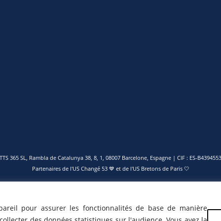
TTS 365 SL, Rambla de Catalunya 38, 8, 1, 08007 Barcelone, Espagne | CIF : ES-B439455
Partenaires de l'
US Changé 53 💙
et de l'
US Bretons de Paris 🤍
pareil pour assurer les fonctionnalités de base de manière
𝕏
ollecter des données statistiques sur l'audience. Vous avez la