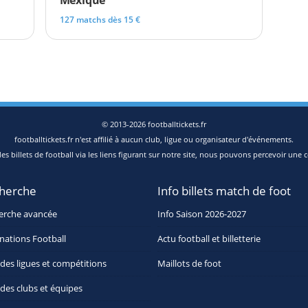
Mexique
127 matchs dès 15 €
© 2013-2026 footballtickets.fr
footballtickets.fr n'est affilié à aucun club, ligue ou organisateur d'événements.
s billets de football via les liens figurant sur notre site, nous pouvons percevoir une c
herche
Info billets match de foot
erche avancée
Info Saison 2026-2027
nations Football
Actu football et billetterie
 des ligues et compétitions
Maillots de foot
 des clubs et équipes