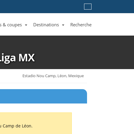
s & coupes
Destinations
Recherche
Liste des clubs et équipes
Liste des ligues et coupes
Toutes les destinations
Liga MX
Estadio Nou Camp, Léon, Mexique
ou Camp de Léon.