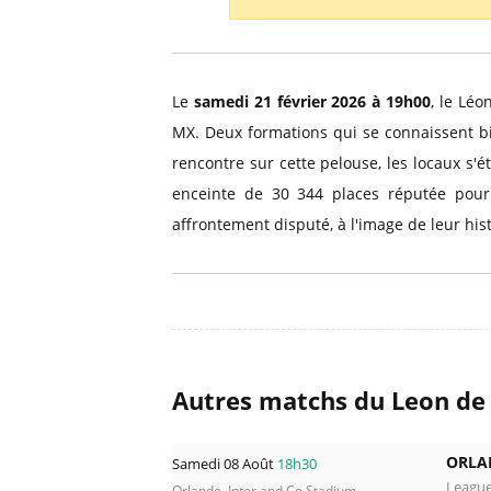
Billets Primeira Liga Portuga
Séville
Billets Eredivisie Pays-Bas
Munich
Billets Pro League Belgique
Le
samedi 21 février 2026 à 19h00
, le Lé
Billets Saudi Pro League
MX. Deux formations qui se connaissent bie
rencontre sur cette pelouse, les locaux s'é
enceinte de 30 344 places réputée pour
affrontement disputé, à l'image de leur hi
Autres matchs du Leon de
ORLA
Samedi 08 Août
18h30
Leagu
Orlando, Inter and Co Stadium