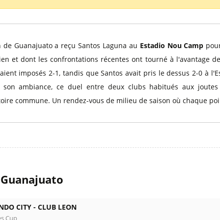
l
Billets Coupe d’Asie 2027
Billets Euro 2028
Billets Copa América
on de Guanajuato a reçu Santos Laguna au
Estadio Nou Camp
pour
n et dont les confrontations récentes ont tourné à l'avantage de l
taient imposés 2-1, tandis que Santos avait pris le dessus 2-0 à l
 son ambiance, ce duel entre deux clubs habitués aux joute
stoire commune. Un rendez-vous de milieu de saison où chaque poin
 Guanajuato
NDO CITY -
CLUB LEON
es Cup