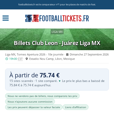
footballtickets.fr est le comparateur nº1 pour les places de matchs de foot.
LIGA MX
Billets Club Leon - Juárez
Liga MX
Liga MX, Torneo Apertura 2026 - 10e journée
Dimanche 27 Septembre 2026
19h00
CST
Estadio Nou Camp, Léon, Mexique
À partir de
75.74 €
15 sites scannés · 1 site comparé.
Le prix le plus bas a baissé de
▼
75.84 € à 75.74 € aujourd'hui.
Nous ne vendons pas de billets, nous comparons les prix
Nous n'ajoutons aucune commission
Les prix peuvent dépasser la valeur faciale
Liens d'affiliation