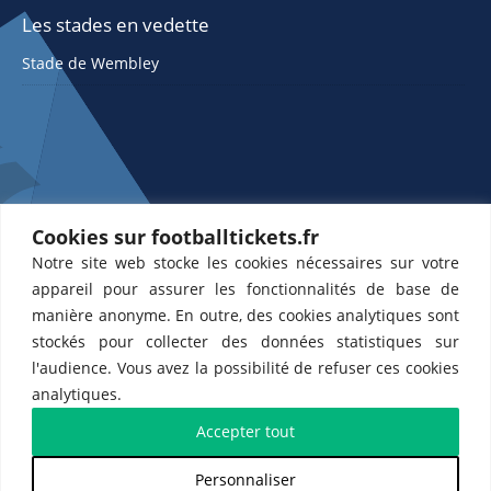
Les stades en vedette
Stade de Wembley
Cookies sur footballtickets.fr
Notre site web stocke les cookies nécessaires sur votre
ETTS 365 SL, Rambla de Catalunya 38, 8, 1, 08007 Barcelone, Espagne |
appareil pour assurer les fonctionnalités de base de
CIF : ES-B43945534
manière anonyme. En outre, des cookies analytiques sont
Partenaires de l'
US Changé 53 💙
et de l'
US Bretons de Paris 🤍
stockés pour collecter des données statistiques sur
l'audience. Vous avez la possibilité de refuser ces cookies
analytiques.
Accepter tout
Personnaliser