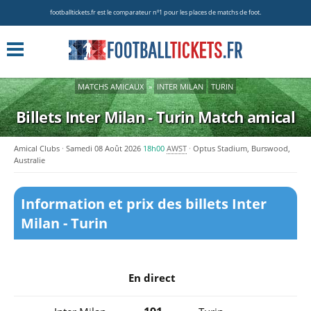
footballtickets.fr est le comparateur nº1 pour les places de matchs de foot.
MATCHS AMICAUX
»
INTER MILAN
TURIN
Billets Inter Milan - Turin
Match amical
Amical Clubs
Samedi 08 Août 2026
18h00
AWST
Optus Stadium, Burswood,
Australie
Information et prix des billets Inter
Milan - Turin
En direct