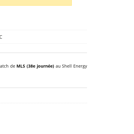
C
match de
MLS (38e journée)
au Shell Energy