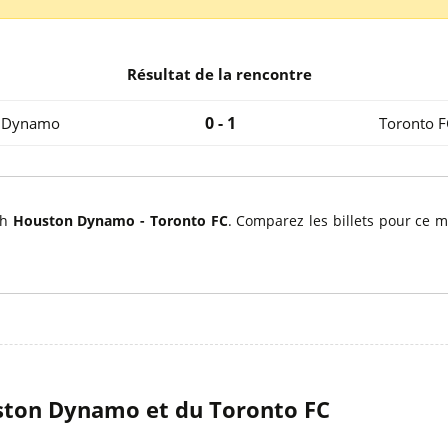
l
Billets Coupe d’Asie 2027
Billets Euro 2028
Billets Copa América
Résultat de la rencontre
0 - 1
 Dynamo
Toronto F
ch
Houston Dynamo - Toronto FC
. Comparez les billets pour ce 
ston Dynamo et du Toronto FC