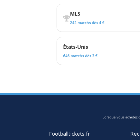
MLS
242 matchs dès 4 €
États-Unis
646 matchs dès 3 €
Lorsque vous achetez de
Footballtickets.fr
Rec