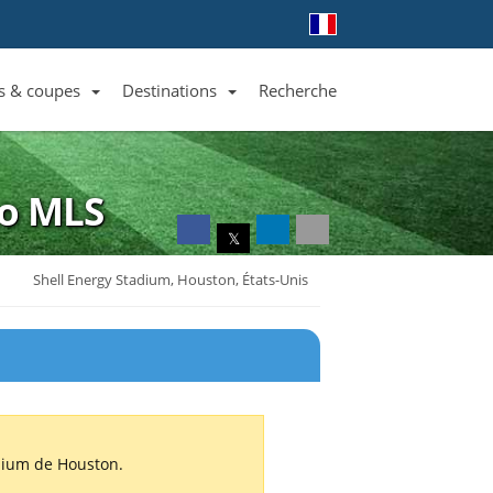
s & coupes
Destinations
Recherche
Liste des clubs et équipes
Liste des ligues et coupes
Toutes les destinations
to
MLS
𝕏
Shell Energy Stadium, Houston, États-Unis
dium de Houston.