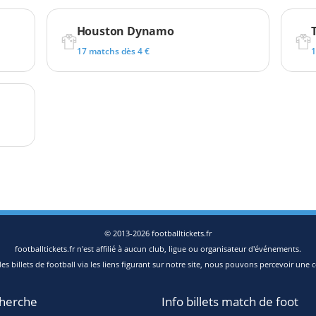
Houston Dynamo
17 matchs dès 4 €
1
© 2013-2026 footballtickets.fr
footballtickets.fr n'est affilié à aucun club, ligue ou organisateur d'événements.
s billets de football via les liens figurant sur notre site, nous pouvons percevoir une c
herche
Info billets match de foot