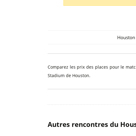
Billets Primeira Liga Portuga
Séville
Billets Eredivisie Pays-Bas
Munich
Billets Pro League Belgique
Billets Saudi Pro League
Houston
Comparez les prix des places pour le mat
Stadium de Houston.
Autres rencontres du Hou