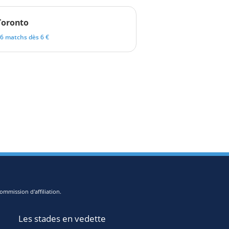
Toronto
6 matchs dès 6 €
ommission d'affiliation.
Les stades en vedette