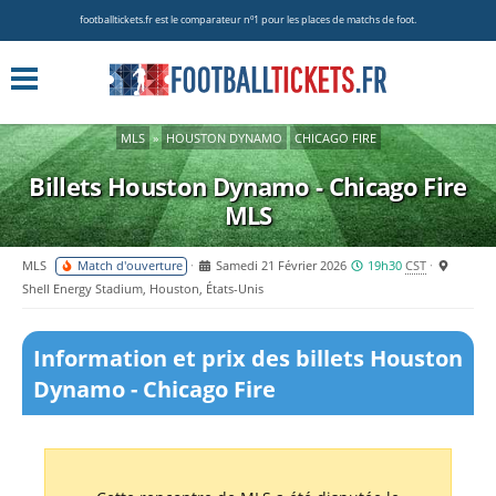
footballtickets.fr est le comparateur nº1 pour les places de matchs de foot.
MLS
»
HOUSTON DYNAMO
CHICAGO FIRE
Billets Houston Dynamo - Chicago Fire
MLS
MLS
Match d'ouverture
Samedi 21 Février 2026
19h30
CST
Shell Energy Stadium, Houston, États-Unis
Information et prix des billets Houston
Dynamo - Chicago Fire