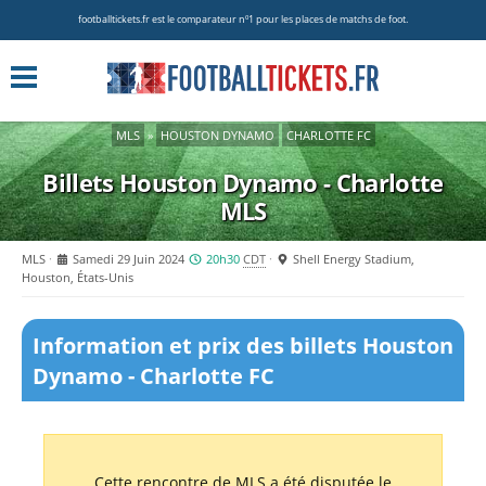
footballtickets.fr est le comparateur nº1 pour les places de matchs de foot.
MLS
»
HOUSTON DYNAMO
CHARLOTTE FC
Billets Houston Dynamo - Charlotte
MLS
MLS
Samedi 29 Juin 2024
20h30
CDT
Shell Energy Stadium,
Houston, États-Unis
Information et prix des billets Houston
Dynamo - Charlotte FC
Cette rencontre de MLS a été disputée le