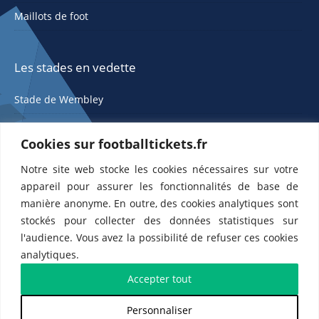
Maillots de foot
Les stades en vedette
Stade de Wembley
Cookies sur footballtickets.fr
Notre site web stocke les cookies nécessaires sur votre
appareil pour assurer les fonctionnalités de base de
manière anonyme. En outre, des cookies analytiques sont
stockés pour collecter des données statistiques sur
ETTS 365 SL, Rambla de Catalunya 38, 8, 1, 08007 Barcelone, Espagne |
l'audience. Vous avez la possibilité de refuser ces cookies
CIF : ES-B43945534
analytiques.
Partenaires de l'
US Changé 53 💙
et de l'
US Bretons de Paris 🤍
Accepter tout
Personnaliser