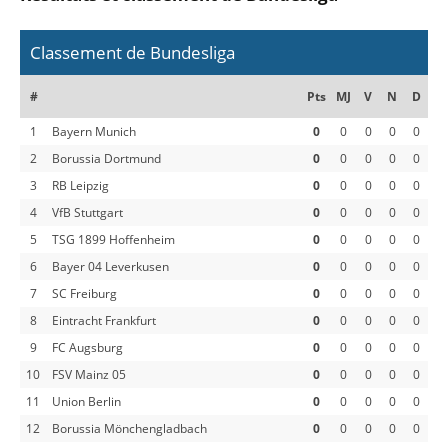
Classement de Bundesliga
#
Pts
MJ
V
N
D
1
Bayern Munich
0
0
0
0
0
2
Borussia Dortmund
0
0
0
0
0
3
RB Leipzig
0
0
0
0
0
4
VfB Stuttgart
0
0
0
0
0
5
TSG 1899 Hoffenheim
0
0
0
0
0
6
Bayer 04 Leverkusen
0
0
0
0
0
7
SC Freiburg
0
0
0
0
0
8
Eintracht Frankfurt
0
0
0
0
0
9
FC Augsburg
0
0
0
0
0
10
FSV Mainz 05
0
0
0
0
0
11
Union Berlin
0
0
0
0
0
12
Borussia Mönchengladbach
0
0
0
0
0