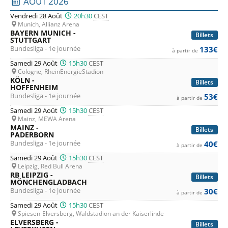
Liste des prochains matchs : Bundesliga. Colonne 1 : date,
AOÛT 2026
Wolfsburg
, et les promus du
Hamburg SV
et du
FC Cologne
.
Vendredi 28 Août
20h30
CEST
Munich, Allianz Arena
Bref, rien que du football, des buts et des émotions fortes,
BAYERN MUNICH -
Billets
STUTTGART
en direct depuis des stades de football allemands à chaque
Bundesliga - 1e journée
133€
à partir de
journée de ce
championnat de Bundesliga
qui s'annonce
Samedi 29 Août
15h30
CEST
palpitant. Comme chaque année les stades seront plein à
Cologne, RheinEnergieStadion
KÖLN -
Billets
craquer et les ambiances dans les stades à couper le
HOFFENHEIM
Bundesliga - 1e journée
53€
à partir de
souffle. Et si l'envie vous en prend, et bien c'est le moment
Samedi 29 Août
15h30
CEST
d'utiliser notre comparateur de prix pour les places de
Mainz, MEWA Arena
MAINZ -
football en Allemagne, afin de profiter des
meilleurs tarifs
Billets
PADERBORN
pour les billets de Bundesliga
.
Bundesliga - 1e journée
40€
à partir de
Samedi 29 Août
15h30
CEST
Leipzig, Red Bull Arena
RB LEIPZIG -
Billets
MÖNCHENGLADBACH
Bundesliga - 1e journée
30€
à partir de
Samedi 29 Août
15h30
CEST
Spiesen-Elversberg, Waldstadion an der Kaiserlinde
ELVERSBERG -
Billets