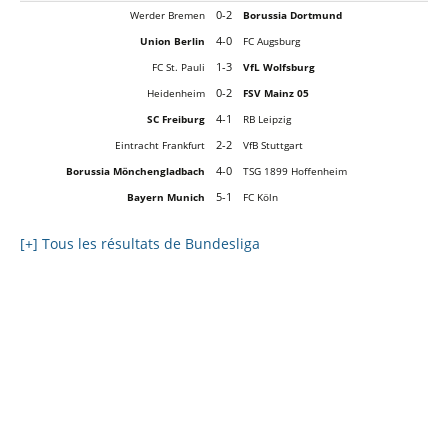
0-2
Werder Bremen
Borussia Dortmund
4-0
Union Berlin
FC Augsburg
1-3
FC St. Pauli
VfL Wolfsburg
0-2
Heidenheim
FSV Mainz 05
4-1
SC Freiburg
RB Leipzig
2-2
Eintracht Frankfurt
VfB Stuttgart
4-0
Borussia Mönchengladbach
TSG 1899 Hoffenheim
5-1
Bayern Munich
FC Köln
[+] Tous les résultats de Bundesliga