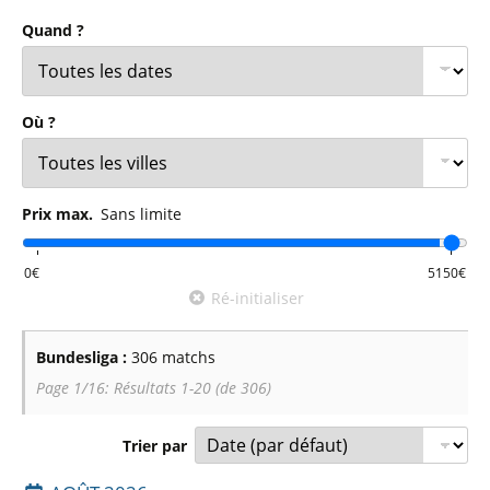
Le
Bayer Leverkusen
, magnifique champion invaincu il y a
Quand ?
deux saisons a fait belle impression la saison passée, mais
n'a rien pu faire contre le
Bayern de Munich
, qui a récupéré
son trophée. Le Bayern devra livrer également bataille avec
Où ?
le
Borussia Dortmund
, pour le titre de champion
d'Allemagne. D'autres clubs comme l'
Eintracht Frankfurt
,
brillant troisième la saison passée,
Leipzig
et
Stuttgart
Prix max.
Sans limite
voudront sans doute se mêler à la lutte pour les places
qualificatives à la Ligue des Champions.
Ré-initialiser
D'autres clubs auront à coeur de montrer le meilleur d'eux-
mêmes à leurs fans à défaut de briller dans le classement.
Bundesliga :
306 matchs
Ce sera sans doute le cas d'
Heidenheim
, d'
Hoffenheim
et
Page 1/16: Résultats 1-20 (de 306)
du
Werder de Brême
. La lutte pour le maintien elle aussi
risque d'être disputée entre
Mönchengladbach
,
Union
Trier par
Berlin
,
St Pauli
,
Fribourg
,
Augsburg
,
FSV Mayence
,