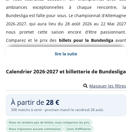
ambiances exceptionnelles à chaque rencontre, la
Bundesliga est faîte pour vous. Le championnat d'Allemagne
2026-2027, qui aura lieu du 28 août 2026 au 22 Mai 2027
nous promet cette saison encore d'être passionnant.
Comparez et le prix des
billets pour la Bundesliga
avant
d'acheter votre sésame pour votre place au stade.
lire la suite
Bundesliga, Championnat d'Allemagne
Calendrier 2026-2027 et billetterie de Bundesliga
Le
championnat d'Allemagne de football
a été créé en
1903. Ce n'est qu'en 1963 que la Bundesliga adopte le
Masquer les filtres
format de championnat à poule unique qu'on lui connaît
À partir de
28 €
actuellement. Le championnat allemand regroupe les 18
306 matchs à venir · prochain match le vendredi 28 août.
meilleurs équipes professionnelles d'Allemagne et se
dispute sur 34 journées.
Nous ne vendons pas de billets, nous comparons les prix
Nous n'ajoutons aucune commission
Liens d'affiliation