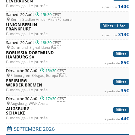
LEVERKUSEN
Bundesliga - 1e journée
140€
à partir de
Samedi 29 Août
15h30
CEST
Berlin, Stadion An der Alten Försterei
UNION BERLIN -
Billets + Hôtel
FRANKFURT
Bundesliga - 1e journée
313€
à partir de
Samedi 29 Août
18h30
CEST
Dortmund, Signal Iduna Park
BORUSSIA DORTMUND -
Billets
HAMBURG SV
Bundesliga - 1e journée
85€
à partir de
Dimanche 30 Août
15h30
CEST
Fribourg-en-Brisgau, Europa Park
FREIBURG -
Billets
WERDER BREMEN
Bundesliga - 1e journée
35€
à partir de
Dimanche 30 Août
17h30
CEST
Augsburg, WWK Arena
AUGSBURG -
Billets
SCHALKE
Bundesliga - 1e journée
44€
à partir de
SEPTEMBRE 2026