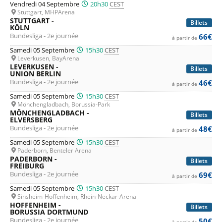
Vendredi 04 Septembre
20h30
CEST
Stuttgart, MHPArena
STUTTGART -
Billets
KÖLN
Bundesliga - 2e journée
66€
à partir de
Samedi 05 Septembre
15h30
CEST
Leverkusen, BayArena
LEVERKUSEN -
Billets
UNION BERLIN
Bundesliga - 2e journée
46€
à partir de
Samedi 05 Septembre
15h30
CEST
Mönchengladbach, Borussia-Park
MÖNCHENGLADBACH -
Billets
ELVERSBERG
Bundesliga - 2e journée
48€
à partir de
Samedi 05 Septembre
15h30
CEST
Paderborn, Benteler Arena
PADERBORN -
Billets
FREIBURG
Bundesliga - 2e journée
69€
à partir de
Samedi 05 Septembre
15h30
CEST
Sinsheim-Hoffenheim, Rhein-Neckar-Arena
HOFFENHEIM -
Billets
BORUSSIA DORTMUND
Bundesliga - 2e journée
50€
à partir de