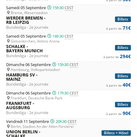
Samedi 05 Septembre
15h30
CEST
Breme, Weserstadion
WERDER BREMEN -
Billets
RB LEIPZIG
Bundesliga - 2e journée
71€
à partir de
Samedi 05 Septembre
18h30
CEST
Gelsenkirchen, Veltins Arena
SCHALKE -
Billets
BAYERN MUNICH
Bundesliga - 2e journée
294€
à partir de
Dimanche 06 Septembre
15h30
CEST
Hambourg, Volksparkstadion
HAMBURG SV -
Billets
MAINZ
Bundesliga - 2e journée
40€
à partir de
Dimanche 06 Septembre
17h30
CEST
Frankfurt, Deutsche Bank Park
FRANKFURT -
Billets
AUGSBURG
Bundesliga - 2e journée
90€
à partir de
Vendredi 11 Septembre
20h30
CEST
Berlin, Stadion An der Alten Försterei
UNION BERLIN -
Billets + Hôtel
SCHALKE