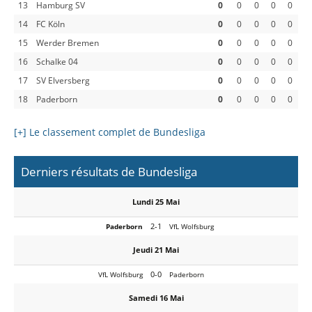
13
Hamburg SV
0
0
0
0
0
14
FC Köln
0
0
0
0
0
15
Werder Bremen
0
0
0
0
0
16
Schalke 04
0
0
0
0
0
17
SV Elversberg
0
0
0
0
0
18
Paderborn
0
0
0
0
0
[+] Le classement complet de Bundesliga
Derniers résultats de Bundesliga
Lundi 25 Mai
2-1
Paderborn
VfL Wolfsburg
Jeudi 21 Mai
0-0
VfL Wolfsburg
Paderborn
Samedi 16 Mai