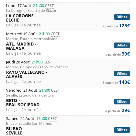
Lundi 17 Août
21h00
CEST
La Corogne, Estadio de Riazor
LA COROGNE -
Billets
ELCHE
La Liga - 1e journée
125€
à partir de
Mercredi 19 Août
21h00
CEST
Madrid, Estadio Metropolitano
ATL. MADRID -
Billets
MÁLAGA
La Liga - 1e journée
39€
à partir de
Jeudi 20 Août
21h00
CEST
Madrid, Campo de Fútbol de Vallecas
RAYO VALLECANO -
Billets
ALAVÉS
La Liga - 2e journée
140€
à partir de
Vendredi 21 Août
21h00
CEST
Séville, Estadio de la Cartuja
BETIS -
Billets
REAL SOCIEDAD
La Liga - 2e journée
29€
à partir de
Samedi 22 Août
17h00
CEST
Bilbao, Estadio San Mamés
BILBAO -
Billets
SÉVILLE