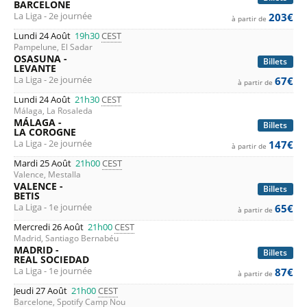
BARCELONE
La Liga - 2e journée
203€
à partir de
Lundi 24 Août
19h30
CEST
Pampelune, El Sadar
OSASUNA -
Billets
LEVANTE
La Liga - 2e journée
67€
à partir de
Lundi 24 Août
21h30
CEST
Málaga, La Rosaleda
MÁLAGA -
Billets
LA COROGNE
La Liga - 2e journée
147€
à partir de
Mardi 25 Août
21h00
CEST
Valence, Mestalla
VALENCE -
Billets
BETIS
La Liga - 1e journée
65€
à partir de
Mercredi 26 Août
21h00
CEST
Madrid, Santiago Bernabéu
MADRID -
Billets
REAL SOCIEDAD
La Liga - 1e journée
87€
à partir de
Jeudi 27 Août
21h00
CEST
Barcelone, Spotify Camp Nou