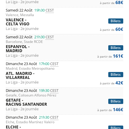
La Liga - 2e journée
68€
à partir de
Samedi 22 Août
19h30
CEST
Valence, Mestalla
VALENCE -
Billets
CELTA VIGO
La Liga - 2e journée
60€
à partir de
Samedi 22 Août
21h30
CEST
Barcelone, Stade RCDE
ESPANYOL -
Billets
MADRID
La Liga - 2e journée
161€
à partir de
Dimanche 23 Août
17h00
CEST
Madrid, Estadio Metropolitano
ATL. MADRID -
Billets
VILLARREAL
La Liga - 2e journée
42€
à partir de
Dimanche 23 Août
19h30
CEST
Getafe, Coliseum Alfonso Pérez
GETAFE -
Billets
RACING SANTANDER
La Liga - 2e journée
146€
à partir de
Dimanche 23 Août
21h30
CEST
Elche, Estadio Martínez Valero
ELCHE -
Billets