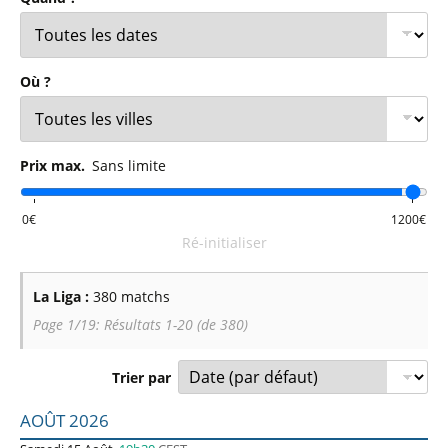
Où ?
Prix max.
Sans limite
Ré-initialiser
La Liga :
380 matchs
Page 1/19: Résultats 1-20 (de 380)
Trier par
Liste des prochains matchs : La Liga. Colonne 1 : date, ho
AOÛT 2026