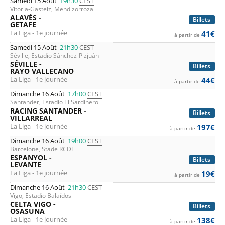
Samedi 15 Août
19h30
CEST
Vitoria-Gasteiz, Mendizorroza
ALAVÉS -
Billets
GETAFE
La Liga - 1e journée
41€
à partir de
Samedi 15 Août
21h30
CEST
Séville, Estadio Sánchez-Pizjuán
SÉVILLE -
Billets
RAYO VALLECANO
La Liga - 1e journée
44€
à partir de
Dimanche 16 Août
17h00
CEST
Santander, Estadio El Sardinero
RACING SANTANDER -
Billets
VILLARREAL
La Liga - 1e journée
197€
à partir de
Dimanche 16 Août
19h00
CEST
Barcelone, Stade RCDE
ESPANYOL -
Billets
LEVANTE
La Liga - 1e journée
19€
à partir de
Dimanche 16 Août
21h30
CEST
Vigo, Estadio Balaídos
CELTA VIGO -
Billets
OSASUNA
La Liga - 1e journée
138€
à partir de