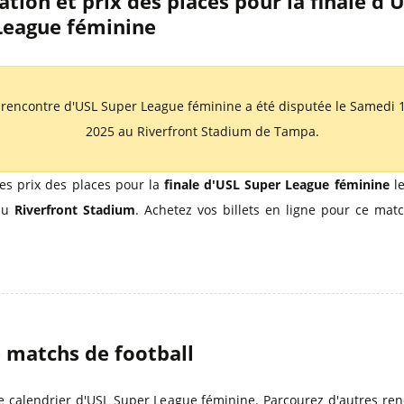
tion et prix des places pour la finale d'
Billets Euro 2028
League féminine
Billets Copa América
 rencontre d'USL Super League féminine a été disputée le Samedi 1
2025 au Riverfront Stadium de Tampa.
es prix des places pour la
finale d'USL Super League féminine
l
au
Riverfront Stadium
. Achetez vos billets en ligne pour ce mat
e matchs de football
e calendrier d'USL Super League féminine. Parcourez d'autres re