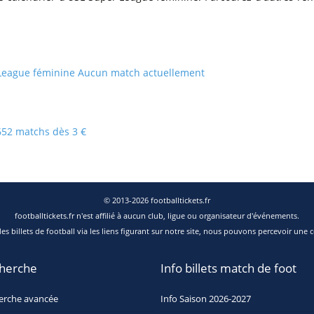
League féminine
Aucun match actuellement
652 matchs dès 3 €
© 2013-2026 footballtickets.fr
footballtickets.fr n'est affilié à aucun club, ligue ou organisateur d'événements.
s billets de football via les liens figurant sur notre site, nous pouvons percevoir une c
herche
Info billets match de foot
erche avancée
Info Saison 2026-2027