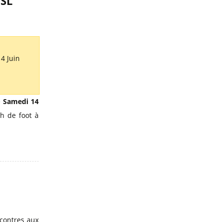
USL
4 Juin
e
Samedi 14
ch de foot à
ncontres aux