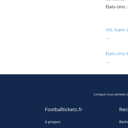
États-Unis :
USL Super 
→
États-Unis
→
Lorsque vous achetez de
Footballtickets.fr
Rec
À propos
Rech