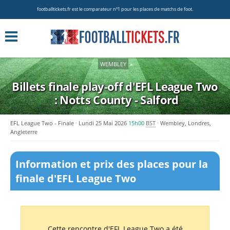
footballtickets.fr est le comparateur nº1 pour les places de matchs de foot.
WEMBLEY
»
Billets finale play-off
d'EFL League Two
:
Notts County - Salford
EFL League Two - Finale
Lundi 25 Mai 2026
15h00
BST
Wembley, Londres,
Angleterre
Information et prix des places pour la
finale d'EFL League Two
Cette rencontre d'EFL League Two a été